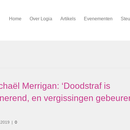
Home
Over Logia
Artikels
Evenementen
Steu
aël Merrigan: ‘Doodstraf is
nerend, en vergissingen gebeure
i 2019
|
0