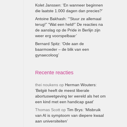
Kolet Janssen: ‘En wanneer beginnen
die laatste 1.000 dagen dan precies?’
Antoine Bakhash: ‘“Stuur ze allemaal
terug!” “Wat een held!” De reacties na
de aanslag op de Pride in Berlijn zijn
weer erg voorspelbaar’
Bernard Spitz: ‘Ode aan de
baarmoeder – de blik van een
gynaecoloog’
Recente reacties
thei noukens
op
Herman Wouters:
‘België heeft de meest liberale
abortuswetgeving ter wereld als het om
een kind met een handicap gaat’
Thomas Scott
op
Tim Brys: ‘Misbruik
van AI is symptoom van diepere kwaal
aan universiteiten’