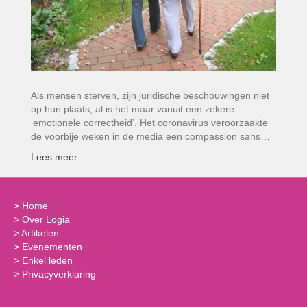
Als mensen sterven, zijn juridische beschouwingen niet
op hun plaats, al is het maar vanuit een zekere
‘emotionele correctheid’. Het coronavirus veroorzaakte
de voorbije weken in de media een compassion sans…
Lees meer
>
Home
>
Over Logia
>
Artikelen
>
Evenementen
>
Enkel leden
>
Privacyverklaring