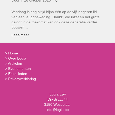
Door
|
18 oktober 2013
|
0
Vandaag is nog altijd bijna één op de vijf jongeren lid
van een jeugdbeweging. Dankzij die inzet en het grote
geloof in de toekomst kan ook deze generatie verder
bouwen…
Lees meer
>
Home
>
Over Logia
>
Artikelen
>
Evenementen
>
Enkel leden
>
Privacyverklaring
Logia vzw
Dijkstraat 44
3150 Wespelaar
info@logia.be