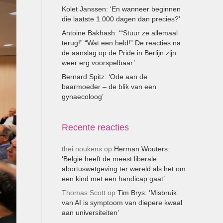
Kolet Janssen: ‘En wanneer beginnen
die laatste 1.000 dagen dan precies?’
Antoine Bakhash: ‘“Stuur ze allemaal
terug!” “Wat een held!” De reacties na
de aanslag op de Pride in Berlijn zijn
weer erg voorspelbaar’
Bernard Spitz: ‘Ode aan de
baarmoeder – de blik van een
gynaecoloog’
Recente reacties
thei noukens
op
Herman Wouters:
‘België heeft de meest liberale
abortuswetgeving ter wereld als het om
een kind met een handicap gaat’
Thomas Scott
op
Tim Brys: ‘Misbruik
van AI is symptoom van diepere kwaal
aan universiteiten’