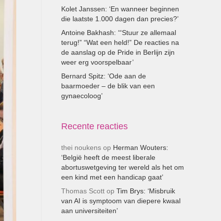
Kolet Janssen: ‘En wanneer beginnen
die laatste 1.000 dagen dan precies?’
Antoine Bakhash: ‘“Stuur ze allemaal
terug!” “Wat een held!” De reacties na
de aanslag op de Pride in Berlijn zijn
weer erg voorspelbaar’
Bernard Spitz: ‘Ode aan de
baarmoeder – de blik van een
gynaecoloog’
Recente reacties
thei noukens
op
Herman Wouters:
‘België heeft de meest liberale
abortuswetgeving ter wereld als het om
een kind met een handicap gaat’
Thomas Scott
op
Tim Brys: ‘Misbruik
van AI is symptoom van diepere kwaal
aan universiteiten’