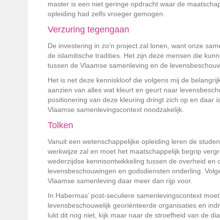
master is een niet geringe opdracht waar de maatschapp
opleiding had zelfs vroeger gemogen.
Verzuring tegengaan
De investering in zo’n project zal lonen, want onze sa
de islamitische tradities. Het zijn deze mensen die kun
tussen de Vlaamse samenleving en de levensbeschouweli
Het is net deze kenniskloof die volgens mij de belangr
aanzien van alles wat kleurt en geurt naar levensbesch
positionering van deze kleuring dringt zich op en daa
Vlaamse samenlevingscontext noodzakelijk.
Tolken
Vanuit een wetenschappelijke opleiding leren de studen
werkwijze zal en moet het maatschappelijk begrip vergr
wederzijdse kennisontwikkeling tussen de overheid en
levensbeschouwingen en godsdiensten onderling. Volge
Vlaamse samenleving daar meer dan rijp voor.
In Habermas’ post-seculiere samenlevingscontext moet
levensbeschouwelijk georiënteerde organisaties en indi
lukt dit nog niet, kijk maar naar de stroefheid van de 