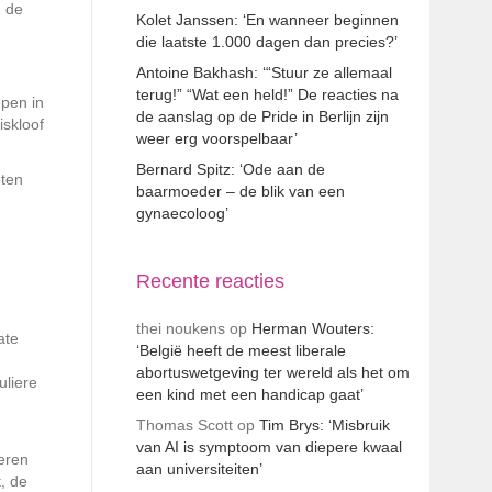
n de
Kolet Janssen: ‘En wanneer beginnen
die laatste 1.000 dagen dan precies?’
Antoine Bakhash: ‘“Stuur ze allemaal
terug!” “Wat een held!” De reacties na
epen in
de aanslag op de Pride in Berlijn zijn
iskloof
weer erg voorspelbaar’
Bernard Spitz: ‘Ode aan de
 ten
baarmoeder – de blik van een
gynaecoloog’
Recente reacties
thei noukens
op
Herman Wouters:
ate
‘België heeft de meest liberale
abortuswetgeving ter wereld als het om
uliere
een kind met een handicap gaat’
Thomas Scott
op
Tim Brys: ‘Misbruik
van AI is symptoom van diepere kwaal
deren
aan universiteiten’
, de