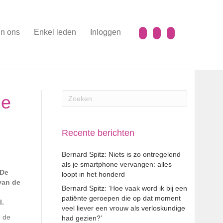
n ons
Enkel leden
Inloggen
de
Recente berichten
Bernard Spitz: Niets is zo ontregelend
als je smartphone vervangen: alles
 De
loopt in het honderd
van de
Bernard Spitz: ‘Hoe vaak word ik bij een
patiënte geroepen die op dat moment
l.
veel liever een vrouw als verloskundige
n de
had gezien?’