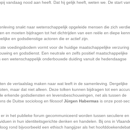
ij vandaag nood aan heeft. Dat hij gelijk heeft, weten we. De start va
menleving snakt naar wetenschappelijk opgeleide mensen die zich verdi
nen en moeten bijdragen tot het dichtrijden van een reële en diepe kenn
jke en godsdienstige actoren die er actief zijn.
ijkste voedingsbodem vormt voor de huidige maatschappelijke verzuring
ouwing en godsdienst. Een neutrale en zelfs positief maatschappelijke
r is een wetenschappelijk onderbouwde duiding vanuit de hedendaagse
ten de vertaalslag maken naar wat leeft in de samenleving. Dergelijke
oten, maar dat niet alleen. Deze tolken kunnen bijdragen tot een accur
 de erkende godsdiensten en levensbeschouwingen, net als tussen de
ns de Duitse socioloog en filosoof
Jürgen Habermas
is onze post-sec
 er in het publieke forum gecommuniceerd worden tussen seculiere en
viduen in hun identiteitsgerichte denken en handelen. Bij ons in Vlaan
dialoog rond bijvoorbeeld een ethisch hangijzer als het hoofddoekendebat