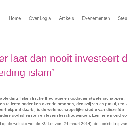
Home
Over Logia
Artikels
Evenementen
Steu
r laat dan nooit investeert 
iding islam’
opleiding ‘Islamitische theologie en godsdienstwetenschappen’.
ten te leren nadenken over de bronnen, denkwijzen en praktijken 
vertrekpunt daarbij is de wetenschappelijke studie van diezelfde
 andere godsdiensten en levensbeschouwingen. Een hele mond vo
kel op de website van de KU Leuven (24 maart 2014): de doelstelling va