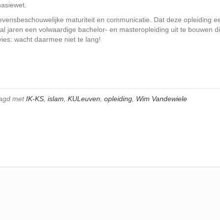
nasiewet.
levensbeschouwelijke maturiteit en communicatie. Dat deze opleiding e
al jaren een volwaardige bachelor- en masteropleiding uit te bouwen d
vies: wacht daarmee niet te lang!
tagd met
IK-KS
,
islam
,
KULeuven
,
opleiding
,
Wim Vandewiele