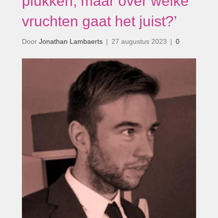
plukken, maar over welke
vruchten gaat het juist?’
Door
Jonathan Lambaerts
|
27 augustus 2023
|
0