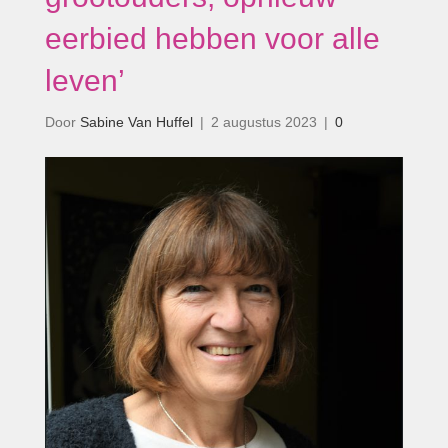
eerbied hebben voor alle
leven’
Door
Sabine Van Huffel
|
2 augustus 2023
|
0