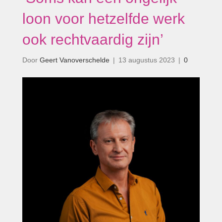
loon voor hetzelfde werk
ook rechtvaardig zijn’
Door
Geert Vanoverschelde
|
13 augustus 2023
|
0