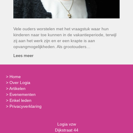
Vele ouders worstelen met het vraagstuk waar hun
kinderen naar toe kunnen in de vakantieperiode, terwijl
zij aan het werk zijn en er een krapte is aan
opvangmogelijkheden. Als grootouders…
Lees meer
>
Home
>
Over Logia
>
Artikelen
>
Evenementen
>
Enkel leden
>
Privacyverklaring
Logia vzw
Dijkstraat 44