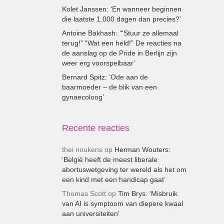
Kolet Janssen: ‘En wanneer beginnen
die laatste 1.000 dagen dan precies?’
Antoine Bakhash: ‘“Stuur ze allemaal
terug!” “Wat een held!” De reacties na
de aanslag op de Pride in Berlijn zijn
weer erg voorspelbaar’
Bernard Spitz: ‘Ode aan de
baarmoeder – de blik van een
gynaecoloog’
Recente reacties
thei noukens
op
Herman Wouters:
‘België heeft de meest liberale
abortuswetgeving ter wereld als het om
een kind met een handicap gaat’
Thomas Scott
op
Tim Brys: ‘Misbruik
van AI is symptoom van diepere kwaal
aan universiteiten’