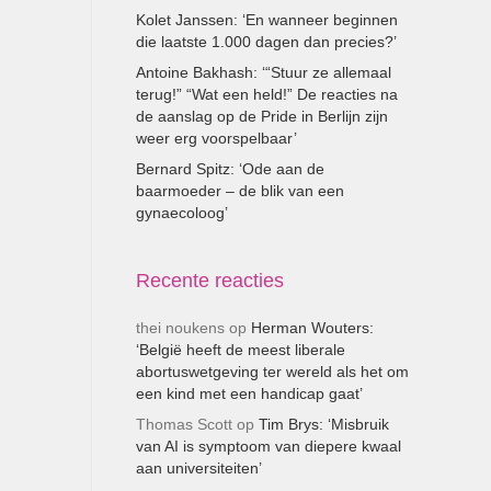
Kolet Janssen: ‘En wanneer beginnen
die laatste 1.000 dagen dan precies?’
Antoine Bakhash: ‘“Stuur ze allemaal
terug!” “Wat een held!” De reacties na
de aanslag op de Pride in Berlijn zijn
weer erg voorspelbaar’
Bernard Spitz: ‘Ode aan de
baarmoeder – de blik van een
gynaecoloog’
Recente reacties
thei noukens
op
Herman Wouters:
‘België heeft de meest liberale
abortuswetgeving ter wereld als het om
een kind met een handicap gaat’
Thomas Scott
op
Tim Brys: ‘Misbruik
van AI is symptoom van diepere kwaal
aan universiteiten’