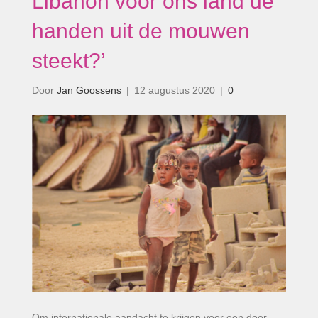
Libanon voor ons land de
handen uit de mouwen
steekt?’
Door
Jan Goossens
|
12 augustus 2020
|
0
Om internationale aandacht te krijgen voor een door