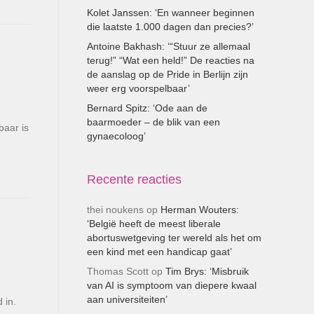
Kolet Janssen: ‘En wanneer beginnen
die laatste 1.000 dagen dan precies?’
Antoine Bakhash: ‘“Stuur ze allemaal
terug!” “Wat een held!” De reacties na
de aanslag op de Pride in Berlijn zijn
weer erg voorspelbaar’
Bernard Spitz: ‘Ode aan de
baarmoeder – de blik van een
baar is
gynaecoloog’
Recente reacties
thei noukens
op
Herman Wouters:
‘België heeft de meest liberale
abortuswetgeving ter wereld als het om
een kind met een handicap gaat’
Thomas Scott
op
Tim Brys: ‘Misbruik
van AI is symptoom van diepere kwaal
aan universiteiten’
 in.