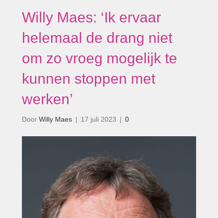
Willy Maes: ‘Ik ervaar
helemaal de drang niet
om zo vroeg mogelijk te
kunnen stoppen met
werken’
Door
Willy Maes
|
17 juli 2023
|
0