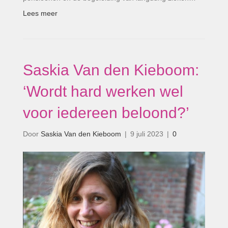
Lees meer
Saskia Van den Kieboom:
‘Wordt hard werken wel
voor iedereen beloond?’
Door
Saskia Van den Kieboom
|
9 juli 2023
|
0