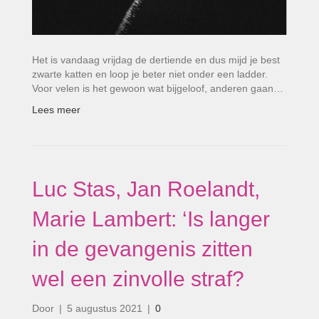
Het is vandaag vrijdag de dertiende en dus mijd je best
zwarte katten en loop je beter niet onder een ladder.
Voor velen is het gewoon wat bijgeloof, anderen gaan…
Lees meer
Luc Stas, Jan Roelandt,
Marie Lambert: ‘Is langer
in de gevangenis zitten
wel een zinvolle straf?
Door
|
5 augustus 2021
|
0