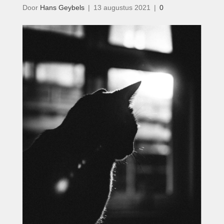
Door
Hans Geybels
|
13 augustus 2021
|
0