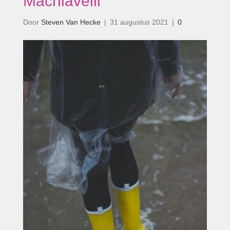
Machiavelli’
Door
Steven Van Hecke
|
31 augustus 2021
|
0