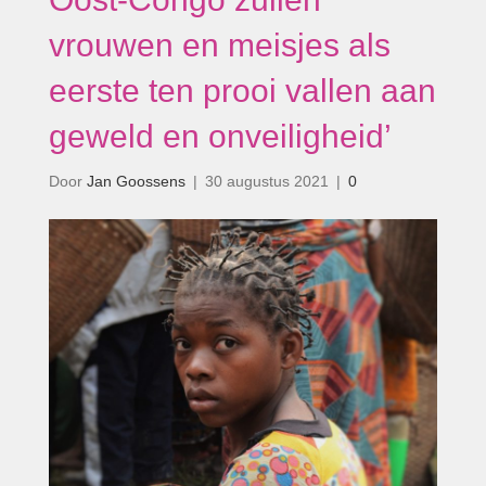
vrouwen en meisjes als
eerste ten prooi vallen aan
geweld en onveiligheid’
Door
Jan Goossens
|
30 augustus 2021
|
0