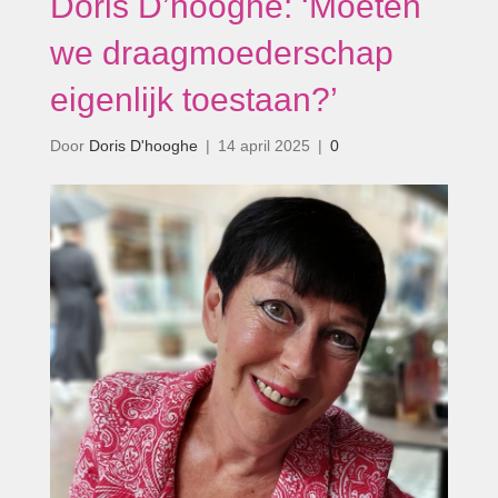
Doris D’hooghe: ‘Moeten
we draagmoederschap
eigenlijk toestaan?’
Door
Doris D'hooghe
|
14 april 2025
|
0