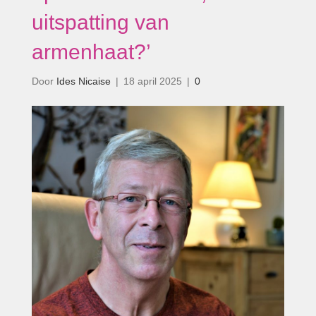
uitspatting van
armenhaat?’
Door
Ides Nicaise
|
18 april 2025
|
0