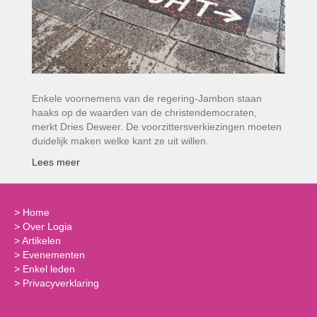
Enkele voornemens van de regering-Jambon staan
haaks op de waarden van de christendemocraten,
merkt Dries Deweer. De voor­zittersverkiezingen moeten
duidelijk maken welke kant ze uit willen.
Lees meer
>
Home
>
Over Logia
>
Artikelen
>
Evenementen
>
Enkel leden
>
Privacyverklaring