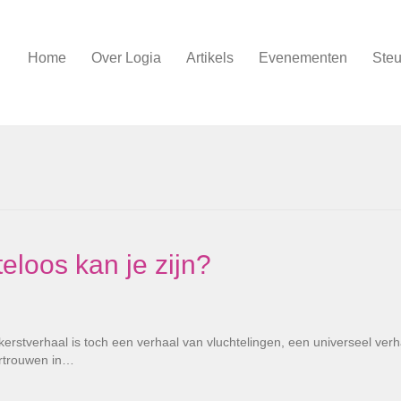
Home
Over Logia
Artikels
Evenementen
Steu
eloos kan je zijn?
kerstverhaal is toch een verhaal van vluchtelingen, een universeel verh
rtrouwen in…