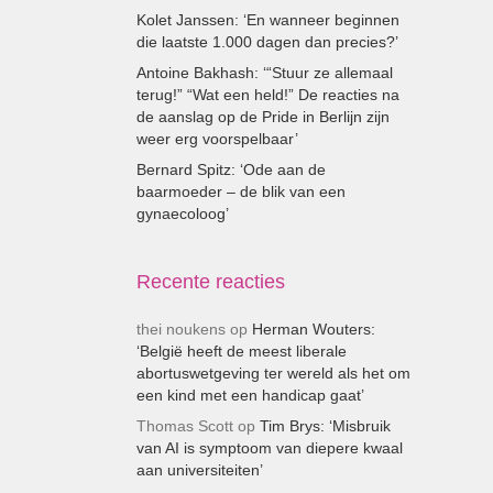
Kolet Janssen: ‘En wanneer beginnen
die laatste 1.000 dagen dan precies?’
Antoine Bakhash: ‘“Stuur ze allemaal
terug!” “Wat een held!” De reacties na
de aanslag op de Pride in Berlijn zijn
weer erg voorspelbaar’
Bernard Spitz: ‘Ode aan de
baarmoeder – de blik van een
gynaecoloog’
Recente reacties
thei noukens
op
Herman Wouters:
‘België heeft de meest liberale
abortuswetgeving ter wereld als het om
een kind met een handicap gaat’
Thomas Scott
op
Tim Brys: ‘Misbruik
van AI is symptoom van diepere kwaal
aan universiteiten’