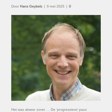
Door
Hans Geybels
|
9 mei 2025
|
0
Het was alweer zover … De ‘progressieve’ paus