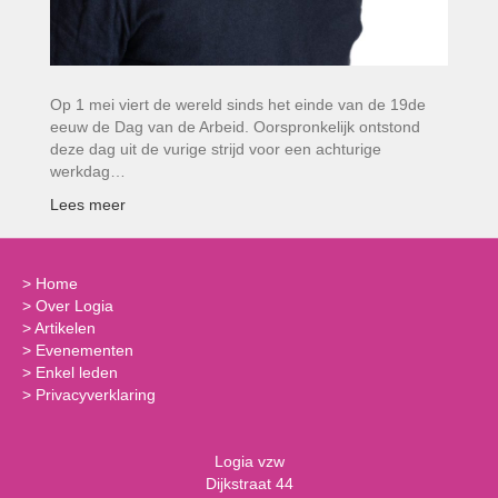
Op 1 mei viert de wereld sinds het einde van de 19de
eeuw de Dag van de Arbeid. Oorspronkelijk ontstond
deze dag uit de vurige strijd voor een achturige
werkdag…
Lees meer
>
Home
>
Over Logia
>
Artikelen
>
Evenementen
>
Enkel leden
>
Privacyverklaring
Logia vzw
Dijkstraat 44