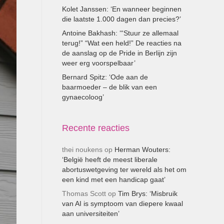
Kolet Janssen: ‘En wanneer beginnen
die laatste 1.000 dagen dan precies?’
Antoine Bakhash: ‘“Stuur ze allemaal
terug!” “Wat een held!” De reacties na
de aanslag op de Pride in Berlijn zijn
weer erg voorspelbaar’
Bernard Spitz: ‘Ode aan de
baarmoeder – de blik van een
gynaecoloog’
Recente reacties
thei noukens
op
Herman Wouters:
‘België heeft de meest liberale
abortuswetgeving ter wereld als het om
een kind met een handicap gaat’
Thomas Scott
op
Tim Brys: ‘Misbruik
van AI is symptoom van diepere kwaal
aan universiteiten’