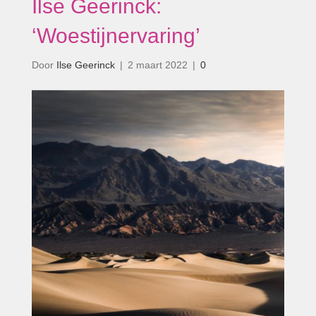
Ilse Geerinck:
‘Woestijnervaring’
Door
Ilse Geerinck
|
2 maart 2022
|
0