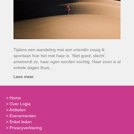
Tijdens een wandeling met een vriendin vraag ik
spontaan hoe het met haar is. ‘Niet goed, slecht’,
antwoordt ze, haar ogen worden vochtig. Haar zoon is al
enkele dagen thuis,…
Lees meer
>
Home
>
Over Logia
>
Artikelen
>
Evenementen
>
Enkel leden
>
Privacyverklaring