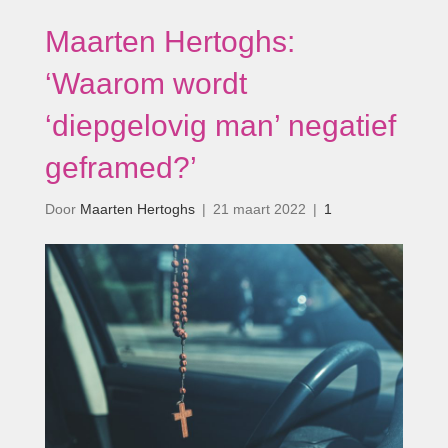
Maarten Hertoghs:
‘Waarom wordt
‘diepgelovig man’ negatief
geframed?’
Door
Maarten Hertoghs
|
21 maart 2022
|
1