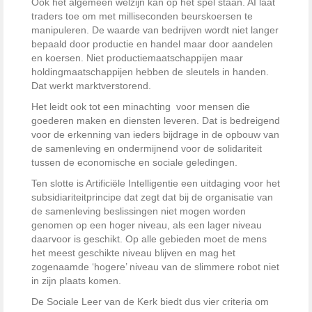
Ook het algemeen welzijn kan op het spel staan. AI laat
traders toe om met milliseconden beurskoersen te
manipuleren. De waarde van bedrijven wordt niet langer
bepaald door productie en handel maar door aandelen
en koersen. Niet productiemaatschappijen maar
holdingmaatschappijen hebben de sleutels in handen.
Dat werkt marktverstorend.
Het leidt ook tot een minachting voor mensen die
goederen maken en diensten leveren. Dat is bedreigend
voor de erkenning van ieders bijdrage in de opbouw van
de samenleving en ondermijnend voor de solidariteit
tussen de economische en sociale geledingen.
Ten slotte is Artificiële Intelligentie een uitdaging voor het
subsidiariteitprincipe dat zegt dat bij de organisatie van
de samenleving beslissingen niet mogen worden
genomen op een hoger niveau, als een lager niveau
daarvoor is geschikt. Op alle gebieden moet de mens
het meest geschikte niveau blijven en mag het
zogenaamde ‘hogere’ niveau van de slimmere robot niet
in zijn plaats komen.
De Sociale Leer van de Kerk biedt dus vier criteria om