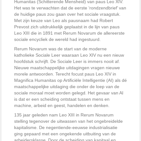
Humanitas (Schitterende Mensheid) van paus Leo XIV.
Het was te verwachten dat de eerste ‘rondzendbrief’ van
de huidige paus zou gaan over het sociale vraagstuk.
Met zijn keuze van Leo als pausnaam had Robert
Prevost zich uitdrukkelijk geplaatst in de lijn van paus
Leo XIII die in 1891 met Rerum Novarum de allereerste
sociale encycliek de wereld had ingestuurd.
Rerum Novarum was de start van de moderne
katholieke Sociale Leer waaraan Leo XIV nu een nieuw
hoofdstuk schrijft. De Sociale Leer is immers nooit af.
Nieuwe maatschappelijke uitdagingen vragen nieuwe
morele antwoorden. Terecht focust paus Leo XIV in
Magnifica Humanitas op Artificiële Intelligentie (AI) als dé
maatschappelijke uitdaging die onder de loep van de
sociale moraal moet worden gelegd. Het gevaar van AI
is dat er een scheiding ontstaat tussen mens en
machine, arbeid en geest, handelen en denken.
135 jaar geleden nam Leo XIII in Rerum Novarum
stelling tegenover de uitwassen van het ongebreidelde
kapitalisme. De negentiende-eeuwse industrialisatie
ging gepaard met een ongekende uitbuiting van de
arbeidersklasse. Door de scheiding van kapitaal en