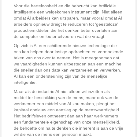
Voor die harteloosheid en die hebzucht kan Artificiële
Intelligentie een welgekomen instrument zijn. Niet alleen
omdat AI arbeiders kan uitsparen, maar vooral omdat AI
arbeiders opnieuw dreigt te reduceren tot ‘geesteloze’
productiemiddelen die het denken beter overlaten aan
de computer en louter uitvoeren wat die vraagt.
Op zich is AI een schitterende nieuwe technologie die
ons kan helpen door lastige opdrachten en vermoeiende
taken van ons over te nemen. Het is meegenomen dat
we vaardigheden kunnen uitbesteden aan een machine
die sneller dan ons data kan verzamelen en verwerken.
AI kan een ondersteuning zijn van de menselijke
intelligentie.
Maar als de industrie AI niet alleen wil inzetten als
middel ter beschikking van de mens, maar ook van de
werknemer een middel van AI zou maken, pleegt het
kapitaal opnieuw een aanslag op de menswaardigheid.
Het bedrijfsleven ontneemt dan aan haar werknemers
een fundamentele eigenschap van onze menselijkheid,
de behoefte om na te denken die inherent is aan de vrije
wil die van de mens een persoon maakt.