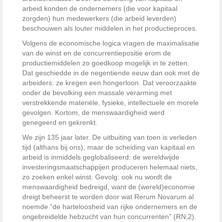
arbeid konden de ondernemers (die voor kapitaal
zorgden) hun medewerkers (die arbeid leverden)
beschouwen als louter middelen in het productieproces.
Volgens de economische logica vragen de maximalisatie
van de winst en de concurrentiepositie erom de
productiemiddelen zo goedkoop mogelijk in te zetten.
Dat geschiedde in de negentiende eeuw dan ook met de
arbeiders: ze kregen een hongerloon. Dat veroorzaakte
onder de bevolking een massale verarming met
verstrekkende materiële, fysieke, intellectuele en morele
gevolgen. Kortom, de menswaardigheid werd
genegeerd en gekrenkt.
We zijn 135 jaar later. De uitbuiting van toen is verleden
tijd (althans bij ons), maar de scheiding van kapitaal en
arbeid is inmiddels geglobaliseerd: de wereldwijde
investeringsmaatschappijen produceren helemaal niets,
zo zoeken enkel winst. Gevolg: ook nu wordt de
menswaardigheid bedreigd, want de (wereld)economie
dreigt beheerst te worden door wat Rerum Novarum al
noemde “de harteloosheid van rijke ondernemers en de
ongebreidelde hebzucht van hun concurrenten” (RN,2).