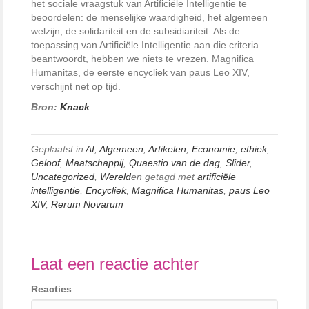
het sociale vraagstuk van Artificiële Intelligentie te
beoordelen: de menselijke waardigheid, het algemeen
welzijn, de solidariteit en de subsidiariteit. Als de
toepassing van Artificiële Intelligentie aan die criteria
beantwoordt, hebben we niets te vrezen. Magnifica
Humanitas, de eerste encycliek van paus Leo XIV,
verschijnt net op tijd.
Bron:
Knack
Geplaatst in
AI
,
Algemeen
,
Artikelen
,
Economie
,
ethiek
,
Geloof
,
Maatschappij
,
Quaestio van de dag
,
Slider
,
Uncategorized
,
Wereld
en getagd met
artificiële
intelligentie
,
Encycliek
,
Magnifica Humanitas
,
paus Leo
XIV
,
Rerum Novarum
Laat een reactie achter
Reacties