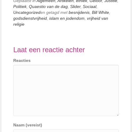
Geplaatst in
Algemeen
,
Artikelen
,
ethiek
,
Geloof
,
Justitie
,
Politiek
,
Quaestio van de dag
,
Slider
,
Sociaal
,
Uncategorized
en getagd met
besnijdenis
,
Bill White
,
godsdienstvrijheid
,
islam en jodendom
,
vrijheid van
religie
Laat een reactie achter
Reacties
Naam (vereist)