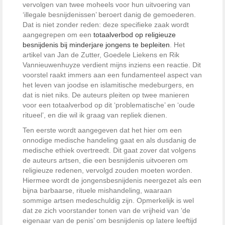
vervolgen van twee moheels voor hun uitvoering van
‘illegale besnijdenissen’ beroert danig de gemoederen.
Dat is niet zonder reden: deze specifieke zaak wordt
aangegrepen om een
totaalverbod op religieuze
besnijdenis bij minderjare jongens te bepleiten
. Het
artikel van Jan de Zutter, Goedele Liekens en Rik
Vannieuwenhuyze verdient mijns inziens een reactie. Dit
voorstel raakt immers aan een fundamenteel aspect van
het leven van joodse en islamitische medeburgers, en
dat is niet niks. De auteurs pleiten op twee manieren
voor een totaalverbod op dit ‘problematische’ en ‘oude
ritueel’, en die wil ik graag van repliek dienen.
Ten eerste wordt aangegeven dat het hier om een
onnodige medische handeling gaat en als dusdanig de
medische ethiek overtreedt. Dit gaat zover dat volgens
de auteurs artsen, die een besnijdenis uitvoeren om
religieuze redenen, vervolgd zouden moeten worden.
Hiermee wordt de jongensbesnijdenis neergezet als een
bijna barbaarse, rituele mishandeling, waaraan
sommige artsen medeschuldig zijn. Opmerkelijk is wel
dat ze zich voorstander tonen van de vrijheid van ‘de
eigenaar van de penis’ om besnijdenis op latere leeftijd