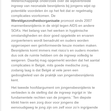
Wetenschappelijk onderzoek over de wijdverbreide
ingreep van neonatale besnijdenis bij jongens wijst op
potentiële voordelen én op het feit dat er regelmatig
complicaties voorkomen. De
Wereldgezondheidsorganisatie
promoot sinds 2007
mannenbesnijdenis in de strijd tegen AIDS en andere
SOA’s. Het belang van het werken in hygiënische
omstandigheden en door goed opgeleide en ervaren
zorgverleners wordt benadrukt en ouders worden
opgeroepen een geïnformeerde keuze moeten maken.
Besnijdenis komt immers met risico’s en ouders moeten
dus ook de ruimte hebben om de ingreep volledig te
weigeren. Daarbij mag opgemerkt worden dat het aantal
complicaties in België, mits goede medische zorg,
zodanig laag is dat België al vele jaren een
gedoogbeleid van de praktijk van jongensbesnijdenis
kent.
Het tweede hoofdargument om jongensbesnijdenis te
verbieden is de stelling dat de ingreep ingrijpt in ‘de
fundamentele rechten van de jongens.’ Ten diepste
klinkt hierin een zorg door voor jongens die
eenvoudigweg te jong zijn om zelf voor zo’n ingrijpende