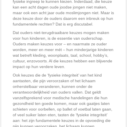
fysieke ingreep te kunnen kiezen. Inderdaad, die keuze
kan een acht dagen oude joodse jongen niet maken,
maar ook een acht jaar oude moslimjongen niet. Maar is
deze keuze door de ouders daarom een inbreuk op hun
fundamentele rechten? Dat is erg discutabel.
Dat ouders niet-terugdraaibare keuzes mogen maken
voor hun kinderen, is de essentie van ouderschap.
Ouders maken keuzes voor – en naarmate ze ouder
worden, meer en meer mét – hun minderjarige kinderen
wat betreft kleding, woonplaats, taal, school, hobby’s,
cultuur, enzovoorts. Al die keuzes hebben een blijvende
impact op hun verdere leven.
Ook keuzes die de ‘fysieke integriteit’ van het kind
aantasten, die pijn veroorzaken of het lichaam
onherstelbaar veranderen, kunnen onder de
verantwoordelijkheid van ouders vallen. Dat geldt
vanzelfsprekend voor medische handelingen die hun
gezondheid ten goede komen, maar ook gaatjes laten
schieten voor oorbellen, op ballet of voetbal laten gaan,
of veel suiker laten eten, tasten de ‘fysieke integriteit’
aan: het zijn fundamentele keuzes in de opvoeding die
pijn kunnen veroorzaken, het lichaam kunnen