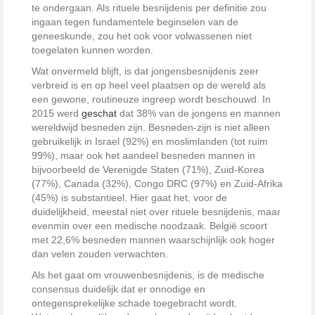
te ondergaan. Als rituele besnijdenis per definitie zou
ingaan tegen fundamentele beginselen van de
geneeskunde, zou het ook voor volwassenen niet
toegelaten kunnen worden.
Wat onvermeld blijft, is dat jongensbesnijdenis zeer
verbreid is en op heel veel plaatsen op de wereld als
een gewone, routineuze ingreep wordt beschouwd. In
2015 werd
geschat
dat 38% van de jongens en mannen
wereldwijd besneden zijn. Besneden-zijn is niet alleen
gebruikelijk in Israel (92%) en moslimlanden (tot ruim
99%), maar ook het aandeel besneden mannen in
bijvoorbeeld de Verenigde Staten (71%), Zuid-Korea
(77%), Canada (32%), Congo DRC (97%) en Zuid-Afrika
(45%) is substantieel. Hier gaat het, voor de
duidelijkheid, meestal niet over rituele besnijdenis, maar
evenmin over een medische noodzaak. België scoort
met 22,6% besneden mannen waarschijnlijk ook hoger
dan velen zouden verwachten.
Als het gaat om vrouwenbesnijdenis, is de medische
consensus duidelijk dat er onnodige en
ontegensprekelijke schade toegebracht wordt.