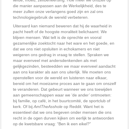
die manier aanpassen aan de Werkelijkheid, des te
meer zullen onze verlangens goed zijn en zal ons
technologiegebruik de wereld verbeteren.
Uiteraard kan niemand beweren dat hij de waarheid in
pacht heeft of de hoogste moraliteit belichaamt. We
blijven mensen. Wat telt is de oprechte en vooral
gezamenlijke zoektocht naar het ware en het goede, en
dat we ons niet opsluiten in echokamers en niet
weigeren ons gedrag in vraag te stellen. Spraken we
maar evenveel met andersdenkenden als met
gelijkgezinden, besteedden we maar evenveel aandacht
aan ons karakter als aan ons uiterlijk. We moeten ons
openstellen voor de wereld en luisteren naar elkaar,
bereid om het moeizame proces aan te gaan om onszelf
te veranderen. Dat gebeurt wanneer we ons toewijden
aan gemeenschappen waar we ‘de ander’ ontmoeten:
bij familie, op café, in het buurtcomité, de sportclub of
kerk. Of bij
AmITheAsshole
op Reddit. Want het is
essentieel dat we ons begeven onder mensen die ons
recht in de ogen durven kijken om eerlijk te antwoorden
op de kwetsbare vraag: “Ben ik een eikel?”