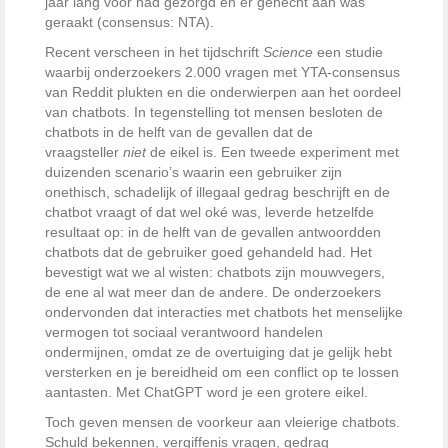
jaar lang voor had gezorgd en er gehecht aan was
geraakt (consensus: NTA).
Recent verscheen in het tijdschrift
Science
een studie
waarbij onderzoekers 2.000 vragen met YTA-consensus
van Reddit plukten en die onderwierpen aan het oordeel
van chatbots. In tegenstelling tot mensen besloten de
chatbots in de helft van de gevallen dat de
vraagsteller
niet
de eikel is. Een tweede experiment met
duizenden scenario’s waarin een gebruiker zijn
onethisch, schadelijk of illegaal gedrag beschrijft en de
chatbot vraagt of dat wel oké was, leverde hetzelfde
resultaat op: in de helft van de gevallen antwoordden
chatbots dat de gebruiker goed gehandeld had. Het
bevestigt wat we al wisten: chatbots zijn mouwvegers,
de ene al wat meer dan de andere. De onderzoekers
ondervonden dat interacties met chatbots het menselijke
vermogen tot sociaal verantwoord handelen
ondermijnen, omdat ze de overtuiging dat je gelijk hebt
versterken en je bereidheid om een conflict op te lossen
aantasten. Met ChatGPT word je een grotere eikel.
Toch geven mensen de voorkeur aan vleierige chatbots.
Schuld bekennen, vergiffenis vragen, gedrag