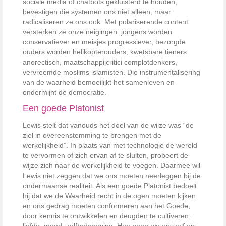
sociale media of chatbots gekluisterd te houden,
bevestigen die systemen ons niet alleen, maar
radicaliseren ze ons ook. Met polariserende content
versterken ze onze neigingen: jongens worden
conservatiever en meisjes progressiever, bezorgde
ouders worden helikopterouders, kwetsbare tieners
anorectisch, maatschappijcritici complotdenkers,
vervreemde moslims islamisten. Die instrumentalisering
van de waarheid bemoeilijkt het samenleven en
ondermijnt de democratie.
Een goede Platonist
Lewis stelt dat vanouds het doel van de wijze was “de
ziel in overeenstemming te brengen met de
werkelijkheid”. In plaats van met technologie de wereld
te vervormen of zich ervan af te sluiten, probeert de
wijze zich naar de werkelijkheid te voegen. Daarmee wil
Lewis niet zeggen dat we ons moeten neerleggen bij de
ondermaanse realiteit. Als een goede Platonist bedoelt
hij dat we de Waarheid recht in de ogen moeten kijken
en ons gedrag moeten conformeren aan het Goede,
door kennis te ontwikkelen en deugden te cultiveren:
liefde, moed, zelfbeheersing. Hoe meer we onszelf op