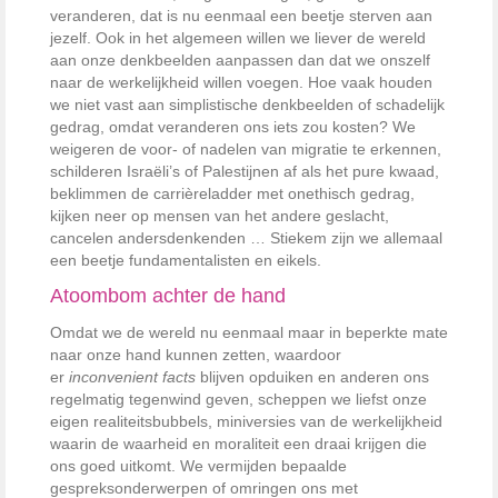
veranderen, dat is nu eenmaal een beetje sterven aan
jezelf. Ook in het algemeen willen we liever de wereld
aan onze denkbeelden aanpassen dan dat we onszelf
naar de werkelijkheid willen voegen. Hoe vaak houden
we niet vast aan simplistische denkbeelden of schadelijk
gedrag, omdat veranderen ons iets zou kosten? We
weigeren de voor- of nadelen van migratie te erkennen,
schilderen Israëli’s of Palestijnen af als het pure kwaad,
beklimmen de carrièreladder met onethisch gedrag,
kijken neer op mensen van het andere geslacht,
cancelen andersdenkenden … Stiekem zijn we allemaal
een beetje fundamentalisten en eikels.
Atoombom achter de hand
Omdat we de wereld nu eenmaal maar in beperkte mate
naar onze hand kunnen zetten, waardoor
er
inconvenient facts
blijven opduiken en anderen ons
regelmatig tegenwind geven, scheppen we liefst onze
eigen realiteitsbubbels, miniversies van de werkelijkheid
waarin de waarheid en moraliteit een draai krijgen die
ons goed uitkomt. We vermijden bepaalde
gespreksonderwerpen of omringen ons met