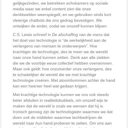
gelijkgezinden, we betrekken echokamers op sociale
media waar we enkel content zien die onze
denkbeelden weerspiegelt, en we gebruiken sinds kort
vleierige chatbots die ons gedrag bevestigen. We
ontwijken de ander, zodat we onszelf kunnen blijven.
C.S. Lewis schreef in
De afschaffing van de mens
dat
het doel van technologie is “de werkelijkheid aan de
verlangens van mensen te onderwerpen”. Hoe
krachtiger de technologie, des te meer we de wereld
naar onze hand kunnen zetten. Denk aan alle ziekten
die we de voorbije eeuw collectief hebben overwonnen.
Maar ook geldt: hoe onzuiverder onze verlangens, des
te schadelijker de wereld die we met krachtige
technologie creëren. Met atoombommen achter de hand
kan een heerser heel wat gedaan krijgen.
Met krachtige technologie kunnen we ons ook steeds
beter afsluiten in realiteitsbubbels, om onszelf wijs te
maken dat de wereld is zoals we wensen dat hij is.
Ironisch genoeg zijn de technologieën waarmee we dat
doen ook de middelen waarmee techbedrijven de
wereld naar
hun
hand proberen te zetten. Om ons aan