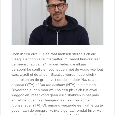
“Ben ik een eikel?” Heel wat mensen stellen zich die
vraag. Het populaire internetforum Reddit huisvest een
gemeenschap van 24 miljoen leden die elkaar
persoonlijke conflicten voorleggen met de vraag wie fout
was: zijzelf of de ander. Situaties worden publiekelijk
besproken en de groep velt oordelen door
You’re the
asshole
(YTA) of
Not the asshole
(NTA) te stemmen.
Bijvoorbeeld: een man wou na een picknick zijn afval
weggooien, maar vond geen vuilnisbakken in het park
en liet het dus maar hangend aan een tak achter
(consensus: YTA). Of: iemand weigerde een kat terug te
geven aan de oorspronkelijke eigenaar, omdat hij er vier