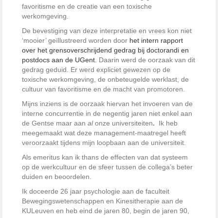
favoritisme en de creatie van een toxische
werkomgeving.
De bevestiging van deze interpretatie en vrees kon niet
‘mooier’ geïllustreerd worden door
het
intern rapport
over het grensoverschrijdend gedrag bij doctorandi en
postdocs aan de UGent.
Daarin werd de oorzaak van dit
gedrag geduid. Er werd expliciet gewezen op de
toxische werkomgeving, de ­onbeteugelde werklast, de
cultuur van favoritisme en de macht van promotoren.
Mijns inziens is de oorzaak hiervan het invoeren van de
interne concurrentie in de negentig jaren niet enkel aan
de Gentse maar aan
al
onze universiteiten
.
Ik heb
meegemaakt wat deze management-maatregel heeft
veroorzaakt tijdens mijn loopbaan aan de universiteit.
Als emeritus kan ik thans de effecten van dat systeem
op de werkcultuur en de sfeer tussen de collega’s beter
duiden en beoordelen.
Ik doceerde 26 jaar psychologie aan de faculteit
Bewegingswetenschappen en Kinesitherapie aan de
KULeuven en heb eind de jaren 80, begin de jaren 90,