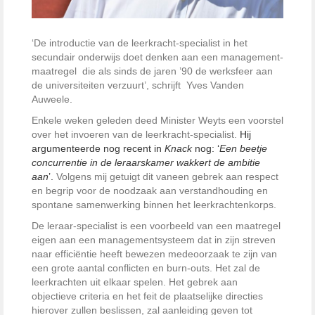
‘De introductie van de leerkracht-specialist in het
secundair onderwijs doet denken aan een management-
maatregel die als sinds de jaren ’90 de werksfeer aan
de universiteiten verzuurt’, schrijft Yves Vanden
Auweele.
Enkele weken geleden deed Minister Weyts een voorstel
over het invoeren van de leerkracht-specialist.
Hij
argumenteerde nog recent in
Knack
nog: ‘
Een beetje
concurrentie in de leraarskamer wakkert de ambitie
aan
’.
Volgens mij getuigt dit vaneen gebrek aan respect
en begrip voor de noodzaak aan verstandhouding en
spontane samenwerking binnen het leerkrachtenkorps.
De leraar-specialist is een voorbeeld van een maatregel
eigen aan een managementsysteem dat in zijn streven
naar efficiëntie heeft bewezen medeoorzaak te zijn van
een grote aantal conflicten en burn-outs. Het zal de
leerkrachten uit elkaar spelen. Het gebrek aan
objectieve criteria en het feit de plaatselijke directies
hierover zullen beslissen, zal aanleiding geven tot