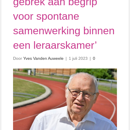
gebrek aan begrip
voor spontane
samenwerking binnen
een leraarskamer’
Door
Yves Vanden Auweele
|
1 juli 2023
|
0