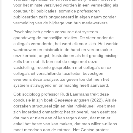
voor het minste verzilverd worden in een vermelding als
coauteur bij publicaties; sommige professoren
publiceerden zelfs ongegeneerd in eigen naam zonder
vermelding van de bijdrage van hun medewerkers.
Psychologisch gezien verzuurde dat systeem
gaandeweg de menselijke relaties. De sfeer onder de
collega’s veranderde, het werd elk voor zich. Het werkte
wantrouwen en misbruik in de hand en veroorzaakte
onzekerheid, angst, frustratie en als het grondig misliep
zelfs burn-out. Ik ben niet de enige met deze
vaststelling, recente gesprekken met collega’s en ex-
collega’s uit verschillende faculteiten bevestigen
eveneens deze analyse. Ze geven toe dat men het
systeem stilzwijgend en onmachtig heeft aanvaard.
Ook socioloog professor Rudi Laermans trekt deze
conclusie in zijn boek
Gedeelde angsten
(2022).
Als de
oorzaken structureel zijn en niet individueel, voelt men
zich inderdaad onmachtig: het zit overal, men geeft toe
dat men er niets aan of kan tegen doen, dat men er
enkel het beste van kan maken, dat men willens-nillens
moet meedoen aan de ratrace. Het Gentse protest