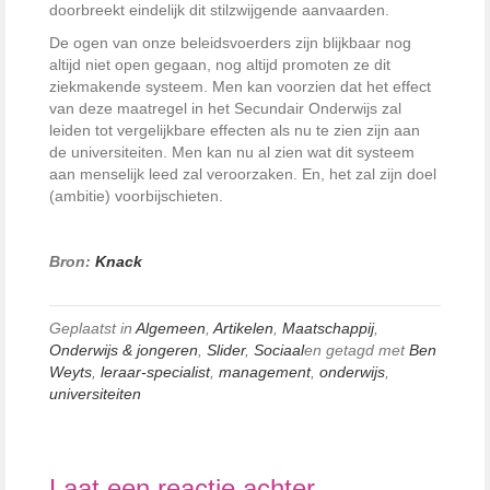
doorbreekt eindelijk dit stilzwijgende aanvaarden.
De ogen van onze beleidsvoerders zijn blijkbaar nog
altijd niet open gegaan, nog altijd promoten ze dit
ziekmakende systeem. Men kan voorzien dat het effect
van deze maatregel in het Secundair Onderwijs zal
leiden tot vergelijkbare effecten als nu te zien zijn aan
de universiteiten. Men kan nu al zien wat dit systeem
aan menselijk leed zal veroorzaken. En, het zal zijn doel
(ambitie) voorbijschieten.
Bron:
Knack
Geplaatst in
Algemeen
,
Artikelen
,
Maatschappij
,
Onderwijs & jongeren
,
Slider
,
Sociaal
en getagd met
Ben
Weyts
,
leraar-specialist
,
management
,
onderwijs
,
universiteiten
Laat een reactie achter