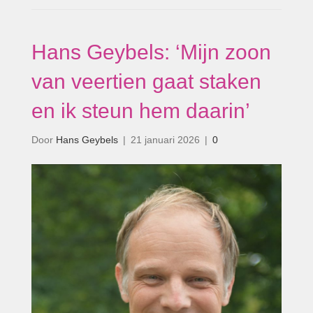
Hans Geybels: ‘Mijn zoon
van veertien gaat staken
en ik steun hem daarin’
Door
Hans Geybels
|
21 januari 2026
|
0