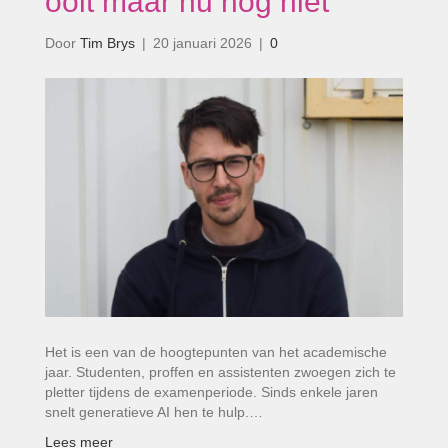
ooit maar nu nog niet’
Door
Tim Brys
|
20 januari 2026
|
0
Het is een van de hoogtepunten van het academische
jaar. Studenten, proffen en assistenten zwoegen zich te
pletter tijdens de examenperiode. Sinds enkele jaren
snelt generatieve AI hen te hulp.…
Lees meer