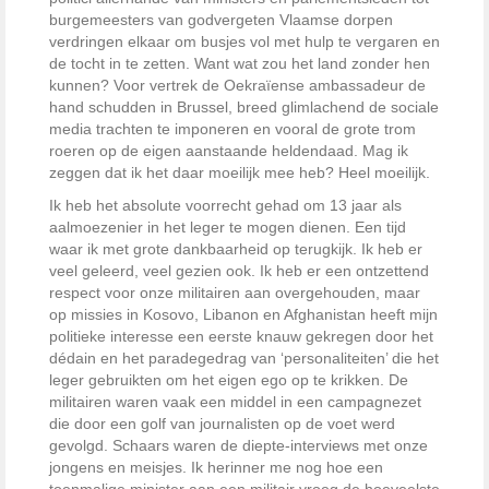
burgemeesters van godvergeten Vlaamse dorpen
verdringen elkaar om busjes vol met hulp te vergaren en
de tocht in te zetten. Want wat zou het land zonder hen
kunnen? Voor vertrek de Oekraïense ambassadeur de
hand schudden in Brussel, breed glimlachend de sociale
media trachten te imponeren en vooral de grote trom
roeren op de eigen aanstaande heldendaad. Mag ik
zeggen dat ik het daar moeilijk mee heb? Heel moeilijk.
Ik heb het absolute voorrecht gehad om 13 jaar als
aalmoezenier in het leger te mogen dienen. Een tijd
waar ik met grote dankbaarheid op terugkijk. Ik heb er
veel geleerd, veel gezien ook. Ik heb er een ontzettend
respect voor onze militairen aan overgehouden, maar
op missies in Kosovo, Libanon en Afghanistan heeft mijn
politieke interesse een eerste knauw gekregen door het
dédain en het paradegedrag van ‘personaliteiten’ die het
leger gebruikten om het eigen ego op te krikken. De
militairen waren vaak een middel in een campagnezet
die door een golf van journalisten op de voet werd
gevolgd. Schaars waren de diepte-interviews met onze
jongens en meisjes. Ik herinner me nog hoe een