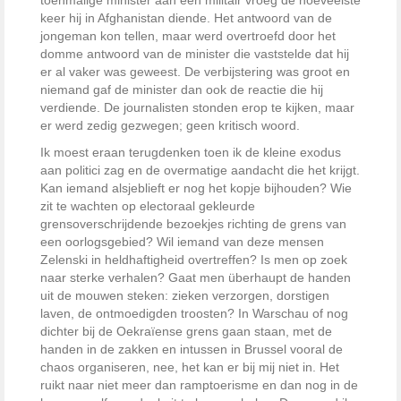
toenmalige minister aan een militair vroeg de hoeveelste
keer hij in Afghanistan diende. Het antwoord van de
jongeman kon tellen, maar werd overtroefd door het
domme antwoord van de minister die vaststelde dat hij
er al vaker was geweest. De verbijstering was groot en
niemand gaf de minister dan ook de reactie die hij
verdiende. De journalisten stonden erop te kijken, maar
er werd zedig gezwegen; geen kritisch woord.
Ik moest eraan terugdenken toen ik de kleine exodus
aan politici zag en de overmatige aandacht die het krijgt.
Kan iemand alsjeblieft er nog het kopje bijhouden? Wie
zit te wachten op electoraal gekleurde
grensoverschrijdende bezoekjes richting de grens van
een oorlogsgebied? Wil iemand van deze mensen
Zelenski in heldhaftigheid overtreffen? Is men op zoek
naar sterke verhalen? Gaat men überhaupt de handen
uit de mouwen steken: zieken verzorgen, dorstigen
laven, de ontmoedigden troosten? In Warschau of nog
dichter bij de Oekraïense grens gaan staan, met de
handen in de zakken en intussen in Brussel vooral de
chaos organiseren, nee, het kan er bij mij niet in. Het
ruikt naar niet meer dan ramptoerisme en dan nog in de