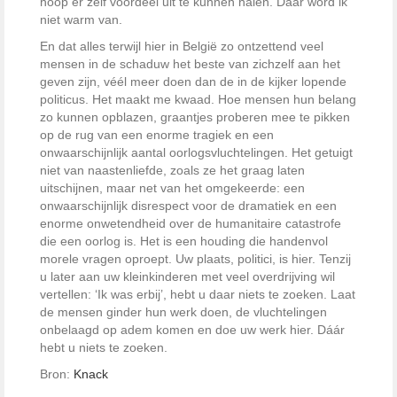
hoop er zelf voordeel uit te kunnen halen. Daar word ik
niet warm van.
En dat alles terwijl hier in België zo ontzettend veel
mensen in de schaduw het beste van zichzelf aan het
geven zijn, véél meer doen dan de in de kijker lopende
politicus. Het maakt me kwaad. Hoe mensen hun belang
zo kunnen opblazen, graantjes proberen mee te pikken
op de rug van een enorme tragiek en een
onwaarschijnlijk aantal oorlogsvluchtelingen. Het getuigt
niet van naastenliefde, zoals ze het graag laten
uitschijnen, maar net van het omgekeerde: een
onwaarschijnlijk disrespect voor de dramatiek en een
enorme onwetendheid over de humanitaire catastrofe
die een oorlog is. Het is een houding die handenvol
morele vragen oproept. Uw plaats, politici, is hier. Tenzij
u later aan uw kleinkinderen met veel overdrijving wil
vertellen: ‘Ik was erbij’, hebt u daar niets te zoeken. Laat
de mensen ginder hun werk doen, de vluchtelingen
onbelaagd op adem komen en doe uw werk hier. Dáár
hebt u niets te zoeken.
Bron:
Knack