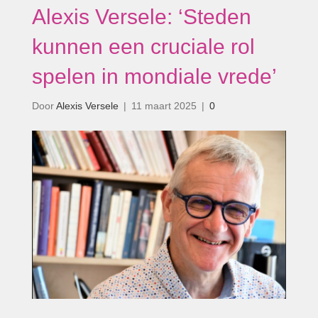
Alexis Versele: ‘Steden
kunnen een cruciale rol
spelen in mondiale vrede’
Door
Alexis Versele
|
11 maart 2025
|
0