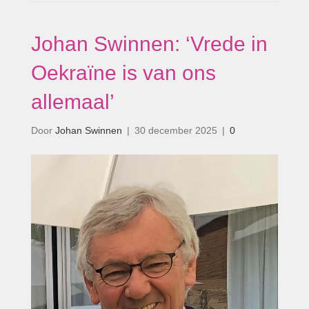
Johan Swinnen: ‘Vrede in
Oekraïne is van ons
allemaal’
Door
Johan Swinnen
|
30 december 2025
|
0