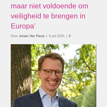
maar niet voldoende om
veiligheid te brengen in
Europa’
Door
Jurian Van Parys
|
6 juli 2025
|
0