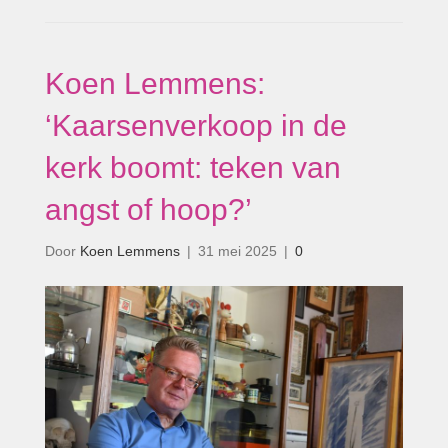
Koen Lemmens:
‘Kaarsenverkoop in de
kerk boomt: teken van
angst of hoop?’
Door
Koen Lemmens
|
31 mei 2025
|
0