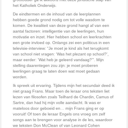
het Katholiek Onderwijs.
De eindtermen en de inhoud van de leerplannen
hebben goede grond nodig om tot volle wasdom te
komen. De kwaliteit van deze grond hangt af van een
aantal factoren: intelligentie van de leerlingen, hun
motivatie en inzet. Hier hebben school en leerkrachten
een grote invloed op. Onlangs zei een politicus in een
televisie-interview: “Je moet je kind als het terugkomt
van school niet vragen: ‘Was het plezant op school?’,
maar eerder: ‘Wat heb je geleerd vandaag?’”. Mijn
stelling daarentegen zou zijn: je moet proberen
leerlingen graag te laten doen wat moet gedaan
worden.
Ik spreek uit ervaring. Tijdens mijn het secundair deed ik
niet graag Frans. Maar toen de leraar ons teksten liet
lezen van filosofen zoals Teilhard de Chardin, Camus of
Sartre, dan had hij mijn volle aandacht. Ik was er
mateloos door geboeid en… mijn Frans ging er op
vooruit! Of toen de leraar Engels ons vroeg om zelf
songs aan te brengen voor analyse in de les, waardoor
we teksten Don McClean of van Leonard Cohen