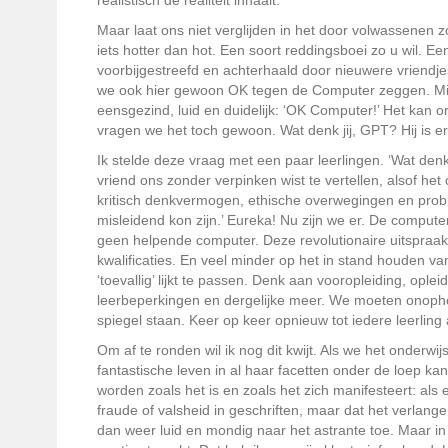
realistisch de realiteit inhaalt.
Maar laat ons niet verglijden in het door volwassenen z
iets hotter dan hot. Een soort reddingsboei zo u wil. Een
voorbijgestreefd en achterhaald door nieuwere vriendjes,
we ook hier gewoon OK tegen de Computer zeggen. Mis
eensgezind, luid en duidelijk: ‘OK Computer!’ Het kan
vragen we het toch gewoon. Wat denk jij, GPT? Hij is er 
Ik stelde deze vraag met een paar leerlingen. ‘Wat denk
vriend ons zonder verpinken wist te vertellen, alsof he
kritisch denkvermogen, ethische overwegingen en prob
misleidend kon zijn.’ Eureka! Nu zijn we er. De compute
geen helpende computer. Deze revolutionaire uitspraa
kwalificaties. En veel minder op het in stand houden v
‘toevallig’ lijkt te passen. Denk aan vooropleiding, op
leerbeperkingen en dergelijke meer. We moeten onopho
spiegel staan. Keer op keer opnieuw tot iedere leerlin
Om af te ronden wil ik nog dit kwijt. Als we het onderw
fantastische leven in al haar facetten onder de loep k
worden zoals het is en zoals het zich manifesteert: als
fraude of valsheid in geschriften, maar dat het verlange
dan weer luid en mondig naar het astrante toe. Maar in 