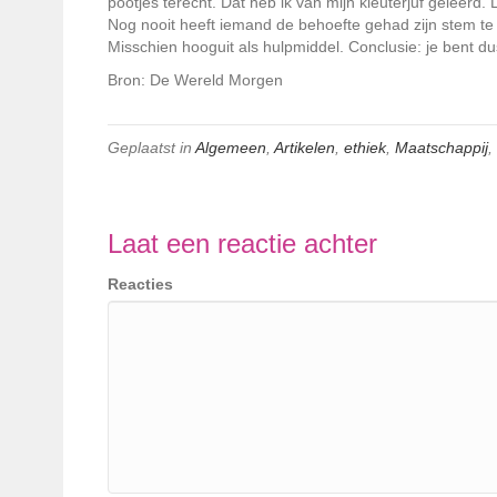
pootjes terecht. Dat heb ik van mijn kleuterjuf geleerd.
Nog nooit heeft iemand de behoefte gehad zijn stem te 
Misschien hooguit als hulpmiddel. Conclusie: je bent du
Bron: De Wereld Morgen
Geplaatst in
Algemeen
,
Artikelen
,
ethiek
,
Maatschappij
,
Laat een reactie achter
Reacties