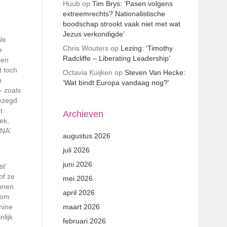
Huub
op
Tim Brys: ‘Pasen volgens
extreemrechts? Nationalistische
boodschap strookt vaak niet met wat
Jezus verkondigde’
We
Chris Wouters
op
Lezing: ‘Timothy
e
Radcliffe – Liberating Leadership’
ien
t toch
Octavia Kuijken
op
Steven Van Hecke:
n
‘Wat bindt Europa vandaag nog?’
– zoals
gezegd
t
Archieven
ek,
INA’
augustus 2026
juli 2026
juni 2026
t’
of ze
mei 2026
innen
april 2026
 om
hine
maart 2026
lijk
februari 2026