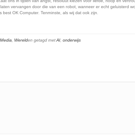
 Laat ons in tijden van angst, resoluut kiezen voor liefde, hoop en vertr
laten vervangen door die van een robot, wanneer er echt geluisterd wo
s best OK Computer. Tenminste, als wij dat ook zijn.
Media
,
Wereld
en getagd met
AI
,
onderwijs