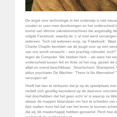
De angst voor technologie in het onderwijs is niet nie
zouden er uren mee doorbrengen en het onderscheid tuss
komst van slimme zakrekenmachines die angstvallig die
volgde Facebook, waarbij de ‘c’ al snel werd vervangen d
iedereen. Toch zat iedereen erop, op ‘Fakebook’. Waar
Charlie Chaplin bereiden we de jeugd voor op een were
van ons wordt verwacht – een prachtig rolmodel, toc
tegen de Computer. We hebben hem – als ware het een 
onderscheid tussen feit en fictie uit het oog, gezien de o
altijd en overal beschikbaar,
Smartschool, Sharepoint, O
aldus psychiater De Wachter: ‘There Is No Alternative!’ 
verzuipen wil.
Hoeft het dan te verbazen dat je op de speelplaats met 
nestelt zich gezellig keuvelend op de daarvoor voorzie
niet doorhebben dat het geen echt ‘ei’ is waarop ze ti
alwaar de mappen klaarstaan om hen te scheiden van 
dan nadien mooi het kaf van het koren te kunnen scheid
die wij ‘dé maatschappij’ hebben genoemd. Pech hoe dan