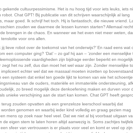
o gekende cultuurpessimisme. Het is nu hoog tijd voor iets leuks, iets n
 robot. Chat GPT! Bij publicatie van dit schrijven waarschijnlijk al lang
 maar goed. Ik schrijf het toch. Hij is fantastisch, die nieuwe vriend. L
schien zouden we daarmee de lessen kunnen starten? Allemaal recht
 orde brengen in de chaos. En wanneer we het even niet meer weten, da
tenslotte voor ons allen.
 jij lieve robot over de toekomst van het onderwijs?’ En raad eens wat
t om een computer ging? ‘Dat’ – zo gaf hij aan – ‘zonder een menselijke 
leemoplossende vaardigheden zijn bijdrage eerder beperkt en mogelij
r zegt het nu zelf, dus dan moet het wel waar zijn. Zonder menselijke t
k impliceert echter wel dat we massaal moeten inzetten op bovenstaan
an een systeem dat enkel ten goede lijkt te komen van wie het schoentje
leidingsniveau van de ouders, materiële en immateriële ondersteuning, af
udelijk, zo breed mogelijk deze denkoefening maken en durven voor 
g als unieke verschijning aan de start kan komen. Chat GPT heeft gespr
ijs terug zouden opvatten als een grenzeloze leerschool waarbij dat
an worden genomen en waarbij ieder kind volledig en graag gezien mag
 een mens op zoek naar heel veel. Dat we niet al bij voorbaat uitgaan v
n de eigen stem te laten horen altijd aanwezig is. Soms zachtjes twijfe
een sfeer van vertrouwen is er plaats voor veel en komt er veel op zijn