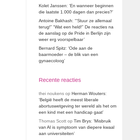
Kolet Janssen: ‘En wanneer beginnen
die laatste 1.000 dagen dan precies?’
Antoine Bakhash: ‘“Stuur ze allemaal
terug!” “Wat een held!” De reacties na
de aanslag op de Pride in Berlijn zijn
weer erg voorspelbaar’
Bernard Spitz: ‘Ode aan de
baarmoeder – de blik van een
gynaecoloog’
Recente reacties
thei noukens
op
Herman Wouters:
‘België heeft de meest liberale
abortuswetgeving ter wereld als het om
een kind met een handicap gaat’
Thomas Scott
op
Tim Brys: ‘Misbruik
van AI is symptoom van diepere kwaal
aan universiteiten’