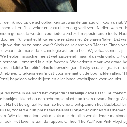
uw. Toen ik nog op de schoolbanken zat was de tamagotchi kop van jut. 
en feit en fictie zeker en vast uit het oog verliezen. Nadien was er d
nden gereset te worden voor iedere zichzelf respecterende toets. Nad
oor een ‘k’, want écht waren die relaties niet. Ze waren ‘fake’. Dat wis
 zijn we dan nu zo bang voor? Sinds de release van ‘Modern Times’ va
ld waarin de mens de technologie achterna holt. Wij volwassenen zijn 
h? We hebben misschien eerst wat aarzelend, maar dan volmondig OK 
persoon – omarmd in al zijn facetten. We verloren maar wat graag he
verduidelijke ‘benefits’. Snelle bewerkingen, flashy visuals, ‘gratis’ muzi
neDrive,… telkens een ‘must’ voor wie niet uit de boot wilde vallen. ‘T
Tenzij hopeloos achterblijven en ellenlange wachtlijsten voor wie niet
je tas koffie in de hand het volgende tafereeltje gadeslaat? De ‘toekoms
ne bankjes tikkend op een schermpje alsof hun leven ervan afhangt. Als
kken. Na het belsignaal komen ze helemaal ontspannen het klaslokaal b
elkaar, zodat we hun prestaties helemaal objectief kunnen waarnemen
en. Wie niet mee kan, valt of zakt af in de alles verslindende maalmac
 ook. Het leven is aan de rappen. Of hoe ‘The Wall’ van Pink Floyd pijn