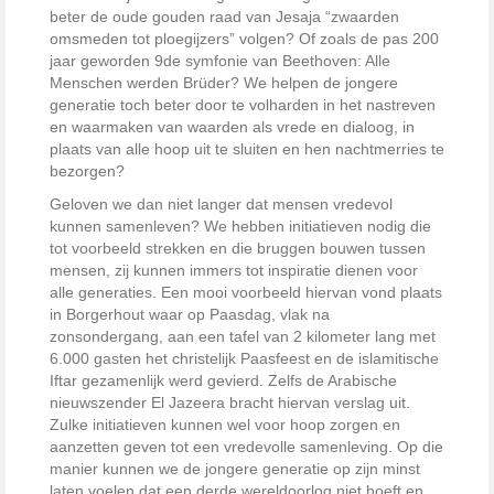
beter de oude gouden raad van Jesaja “zwaarden
omsmeden tot ploegijzers” volgen? Of zoals de pas 200
jaar geworden 9de symfonie van Beethoven:
Alle
Menschen werden Brüder
? We helpen de jongere
generatie toch beter door te volharden in het nastreven
en waarmaken van waarden als vrede en dialoog, in
plaats van alle hoop uit te sluiten en hen nachtmerries te
bezorgen?
Geloven we dan niet langer dat mensen vredevol
kunnen samenleven? We hebben initiatieven nodig die
tot voorbeeld strekken en die bruggen bouwen tussen
mensen, zij kunnen immers tot inspiratie dienen voor
alle generaties. Een mooi voorbeeld hiervan vond plaats
in Borgerhout waar op Paasdag, vlak na
zonsondergang, aan een tafel van 2 kilometer lang met
6.000 gasten het christelijk Paasfeest en de islamitische
Iftar gezamenlijk werd gevierd. Zelfs de Arabische
nieuwszender El Jazeera bracht hiervan verslag uit.
Zulke initiatieven kunnen wel voor hoop zorgen en
aanzetten geven tot een vredevolle samenleving. Op die
manier kunnen we de jongere generatie op zijn minst
laten voelen dat een derde wereldoorlog niet hoeft en