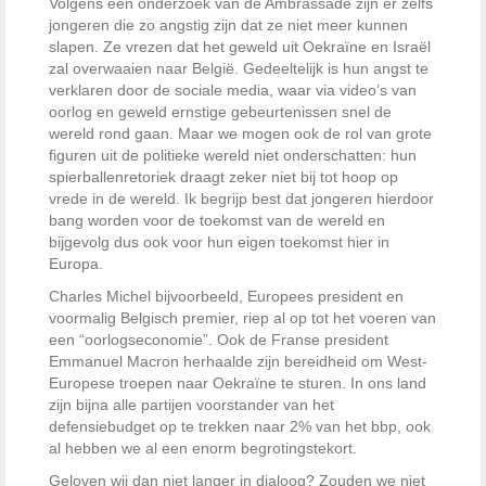
Volgens een onderzoek van de Ambrassade zijn er zelfs
jongeren die zo angstig zijn dat ze niet meer kunnen
slapen. Ze vrezen dat het geweld uit Oekraïne en Israël
zal overwaaien naar België. Gedeeltelijk is hun angst te
verklaren door de sociale media, waar via video’s van
oorlog en geweld ernstige gebeurtenissen snel de
wereld rond gaan. Maar we mogen ook de rol van grote
figuren uit de politieke wereld niet onderschatten: hun
spierballenretoriek draagt zeker niet bij tot hoop op
vrede in de wereld. Ik begrijp best dat jongeren hierdoor
bang worden voor de toekomst van de wereld en
bijgevolg dus ook voor hun eigen toekomst hier in
Europa.
Charles Michel bijvoorbeeld, Europees president en
voormalig Belgisch premier, riep al op tot het voeren van
een “oorlogseconomie”. Ook de Franse president
Emmanuel Macron herhaalde zijn bereidheid om West-
Europese troepen naar Oekraïne te sturen. In ons land
zijn bijna alle partijen voorstander van het
defensiebudget op te trekken naar 2% van het bbp, ook
al hebben we al een enorm begrotingstekort.
Geloven wij dan niet langer in dialoog? Zouden we niet