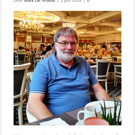
Door
Mark De Vroede
|
1 juni 2024
|
0