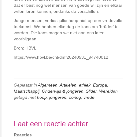
dat er best nog wel mensen van goede wil zijn en elkaar
willen leren kennen, ondanks de verschillen.
Jonge mensen, verlies jullie hoop niet op een vredevolle
toekomst. We hebben elke dag de kans om ‘brüder’ te
worden. Die kans mogen we niet aan ons laten
voorbijgaan.
Bron: HBVL
https://www.hbvl.be/cnt/dmf20240531_94740012
Geplaatst in
Algemeen
,
Artikelen
,
ethiek
,
Europa
,
Maatschappij
,
Onderwijs & jongeren
,
Slider
,
Wereld
en
getagd met
hoop
,
jongeren
,
oorlog
,
vrede
Laat een reactie achter
Reacties