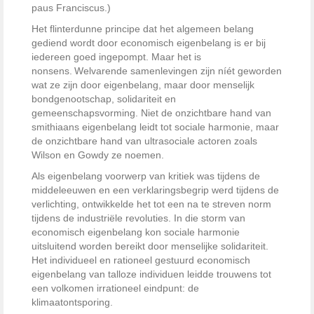
paus Franciscus.)
Het flinterdunne principe dat het algemeen belang
gediend wordt door economisch eigenbelang is er bij
iedereen goed ingepompt. Maar het is
nonsens.
Welvarende samenlevingen zijn níét geworden
wat ze zijn door eigenbelang, maar door menselijk
bondgenootschap, solidariteit en
gemeenschapsvorming. Niet de onzichtbare hand van
smithiaans eigenbelang leidt tot sociale harmonie, maar
de onzichtbare hand van ultrasociale actoren zoals
Wilson en Gowdy ze noemen.
Als eigenbelang voorwerp van kritiek was tijdens de
middeleeuwen en een verklaringsbegrip werd tijdens de
verlichting, ontwikkelde het tot een na te streven norm
tijdens de industriële revoluties. In die storm van
economisch eigenbelang kon sociale harmonie
uitsluitend worden bereikt door menselijke solidariteit.
Het individueel en rationeel gestuurd economisch
eigenbelang van talloze individuen leidde trouwens tot
een volkomen irrationeel eindpunt: de
klimaatontsporing.