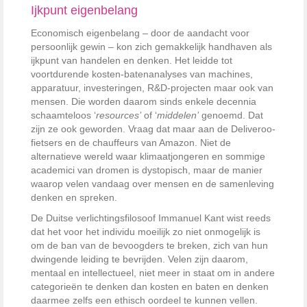
Ijkpunt eigenbelang
Economisch eigenbelang – door de aandacht voor
persoonlijk gewin – kon zich gemakkelijk handhaven als
ijkpunt van handelen en denken. Het leidde tot
voortdurende kosten-batenanalyses van machines,
apparatuur, investeringen, R&D-projecten maar ook van
mensen. Die worden daarom sinds enkele decennia
schaamteloos ‘
resources’
of ‘
middelen’
genoemd. Dat
zijn ze ook geworden. Vraag dat maar aan de Deliveroo-
fietsers en de chauffeurs van Amazon. Niet de
alternatieve wereld waar klimaatjongeren en sommige
academici van dromen is dystopisch, maar de manier
waarop velen vandaag over mensen en de samenleving
denken en spreken.
De Duitse verlichtingsfilosoof Immanuel
Kant wist reeds
dat het voor het individu moeilijk zo niet onmogelijk is
om de ban van de bevoogders te breken, zich van hun
dwingende leiding te bevrijden. Velen zijn daarom,
mentaal en intellectueel, niet meer in staat om in andere
categorieën te denken dan kosten en baten en denken
daarmee zelfs een ethisch oordeel te kunnen vellen.