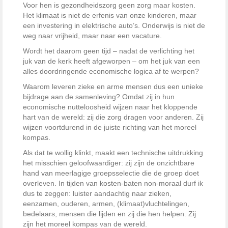
Voor hen is gezondheidszorg geen zorg maar kosten.
Het klimaat is niet de erfenis van onze kinderen, maar
een investering in elektrische auto’s. Onderwijs is niet de
weg naar vrijheid, maar naar een vacature.
Wordt het daarom geen tijd – nadat de verlichting het
juk van de kerk heeft afgeworpen – om het juk van een
alles doordringende economische logica af te werpen?
Waarom leveren zieke en arme mensen dus een unieke
bijdrage aan de samenleving? Omdat zij in hun
economische nutteloosheid wijzen naar het kloppende
hart van de wereld: zij die zorg dragen voor anderen. Zij
wijzen voortdurend in de juiste richting van het moreel
kompas.
Als dat te wollig klinkt, maakt een technische uitdrukking
het misschien geloofwaardiger: zij zijn de onzichtbare
hand van meerlagige groepsselectie die de groep doet
overleven. In tijden van kosten-baten non-moraal durf ik
dus te zeggen: luister aandachtig naar zieken,
eenzamen, ouderen, armen, (klimaat)vluchtelingen,
bedelaars, mensen die lijden en zij die hen helpen. Zij
zijn het moreel kompas van de wereld.