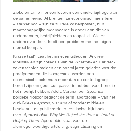
Zieke en arme mensen leveren een unieke bijdrage aan
de samenleving. Al brengen ze economisch niets bij en
– sterker nog – zijn ze zuivere kostenposten, hun
maatschappelijke meerwaarde is groter dan die van
ondernemers, bedrijfsleiders en toppolitici. Wie er
anders over denkt heeft een probleem met het eigen
moreel kompas.
Krasse taal? Laat het mij even uitleggen. Andrew
Molinsky en zijn collega’s van de Wharton- en Harvard-
zakenscholen stelden een aantal jaren geleden vast dat
proefpersonen die blootgesteld worden aan
economische schemata meer dan de controlegroep
bereid zijn om geen compassie te hebben voor hen die
het moeilijk hebben. Adela Cortina, een Spaanse
politieke filosoof bedacht de term ‘aporofobie’ – van het
oud-Griekse
aporos
, wat arm of zonder middelen
betekent – ​​en publiceerde er een invloedrijk boek
over:
Aporophobia: Why We Reject the Poor instead of
Helping Them
. Aporofobie staat voor de
alomtegenwoordige uitsluiting, stigmatisering en