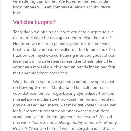
vernedering van armen. We lopen er met een wijde
boog omheen. Geen compassie: eigen schuld, dikke
bult.
Verlichte burgers?
Toch slaan we ons op de borst verlichte burgers te zijn
die moreel wijze beslissingen nemen. Maar is dat zo?
Hanteren we niet een geloofssysteem dat meer weg
heeft van dat van oudere volkeren, het totemisme? Die
hadden een mystieke verhouding met een geest of een
idee dat zich manifesteert in een dier of een plant. Het
vormt een moraal die objecten en handelingen begiftigt
met onaantastbare sacraliteit.
Wel, de totem van onze westerse samenlevingen staat
op Bowling Green in Manhattan. Het stelt een beest
voor dat economisch eigenbelang symboliseert en een
moraal poneert die stoelt op kosten en baten. Het stelt
ons de vraag: een mens, wat mag dat kosten? Alles wat
leeft, droomt en hoopt wordt onderworpen aan deze
vraag: wat zijn de baten, gegeven de kosten? Wie zei
ook weer: “
Man is not in charge today, money is. Money
Rules
”? (Voor wie het niet weet of vergeten is: het was