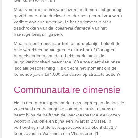
kwetsbare werklozen.
Maar voor de oudere werklozen heeft men niet genoeg
gevijld: meer dan driekwart onder hen (vooral vrouwen)
verliest ook hun uitkering. In het parlement is men
geschrokken van de ‘
collateral damage
’ van het
haastige besparingswerk.
Maar kijk ook eens naar het ruimere plaatje: beleeft de
hele wereldeconomie geen elektroshock? Oorlog en
handelsoorlog alom, de arbeidsmarkt stokt, de
jeugdwerkloosheid neemt toe. Waartoe dient dan onze
‘sociale bescherming’? Is dit echt het moment om de
komende jaren 184.000 werklozen op straat te zetten?
Communautaire dimensie
Het is een publiek geheim dat deze ingreep in de sociale
zekerheid een belangrijke communautaire dimensie
heeft: bijna de helft van de ‘weg-bespaarde’ werklozen
woont in Wallonië en bijna een kwart in Brussel. In
verhouding met de beroepsactieven betekent dat 2,7
keer zoveel in Wallonië als in Vlaanderen.
[1]