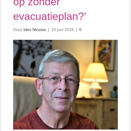
op zonder
evacuatieplan?’
Door
Ides Nicaise
|
10 juni 2025
|
0