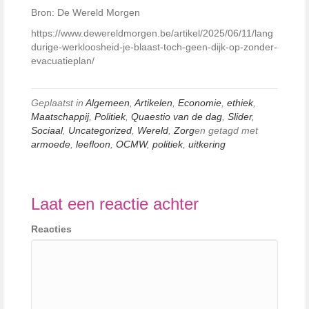
Bron: De Wereld Morgen
https://www.dewereldmorgen.be/artikel/2025/06/11/lang
durige-werkloosheid-je-blaast-toch-geen-dijk-op-zonder-
evacuatieplan/
Geplaatst in
Algemeen
,
Artikelen
,
Economie
,
ethiek
,
Maatschappij
,
Politiek
,
Quaestio van de dag
,
Slider
,
Sociaal
,
Uncategorized
,
Wereld
,
Zorg
en getagd met
armoede
,
leefloon
,
OCMW
,
politiek
,
uitkering
Laat een reactie achter
Reacties