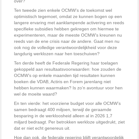
over?
Ten tweede zien enkele OCMW’s de toekomst wel
optimistisch tegemoet, omdat ze kunnen bogen op een
langere ervaring met aanklampende activering en reeds
specifieke subsidies hebben gekregen om hiermee te
experimenteren, maar de meeste OCMW’s kreunen nu
reeds van de ene crisis naar de andere. Gaat men nu
ook nog de volledige verantwoordelijkheid voor deze
langdurig werklozen naar hen toeschuiven?
Ten derde heeft de Federale Regering haar toelagen
gekoppeld aan resultaatsvoorwaarden: hoe zouden de
OCMW’s op enkele maanden tijd resultaten kunnen
boeken die VDAB, Actiris en Forem jarenlang niet
hebben kunnen waarmaken? Is zo’n avontuur voor hen
wel de moeite waard?
En ten vierde: het voorziene budget voor alle OCMW’s
samen bedraagt 400 miljoen, terwijl de geraamde
besparing in de werkloosheid alleen al in 2026 1,7
miljard bedraagt. Per betrokken werkloze uitgedrukt, ziet
dat er niet echt genereus uit.
Hoe dan ook, de federale regering blijft verantwoordelijk