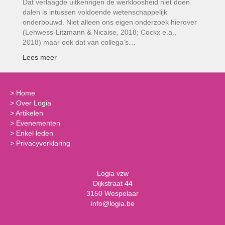
Dat verlaagde uitkeringen de werkloosheid niet doen
dalen is intussen voldoende wetenschappelijk
onderbouwd. Niet alleen ons eigen onderzoek hierover
(Lehwess-Litzmann & Nicaise, 2018; Cockx e.a.,
2018) maar ook dat van collega’s…
Lees meer
>
Home
>
Over Logia
>
Artikelen
>
Evenementen
>
Enkel leden
>
Privacyverklaring
Logia vzw
Dijkstraat 44
3150 Wespelaar
info@logia.be