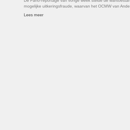
De Pano-reportage van vorige week stelde de wantoestan
mogelijke uitkeringsfraude, waarvan het OCMW van Ande
Lees meer