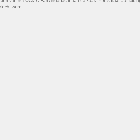
den van het OCMW van Anderlecht aan de kaak. Het is naar aanleidin
rlecht wordt…