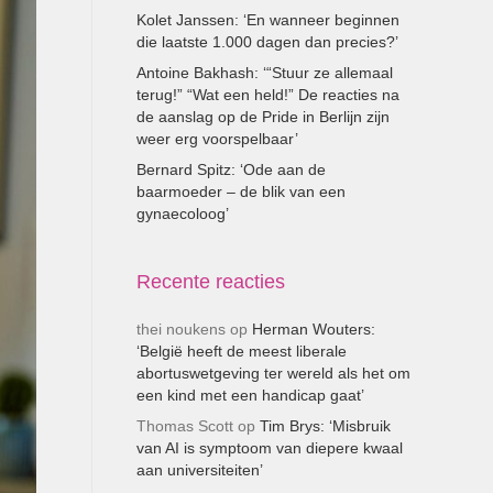
Kolet Janssen: ‘En wanneer beginnen
die laatste 1.000 dagen dan precies?’
Antoine Bakhash: ‘“Stuur ze allemaal
terug!” “Wat een held!” De reacties na
de aanslag op de Pride in Berlijn zijn
weer erg voorspelbaar’
Bernard Spitz: ‘Ode aan de
baarmoeder – de blik van een
gynaecoloog’
Recente reacties
thei noukens
op
Herman Wouters:
‘België heeft de meest liberale
abortuswetgeving ter wereld als het om
een kind met een handicap gaat’
Thomas Scott
op
Tim Brys: ‘Misbruik
van AI is symptoom van diepere kwaal
aan universiteiten’