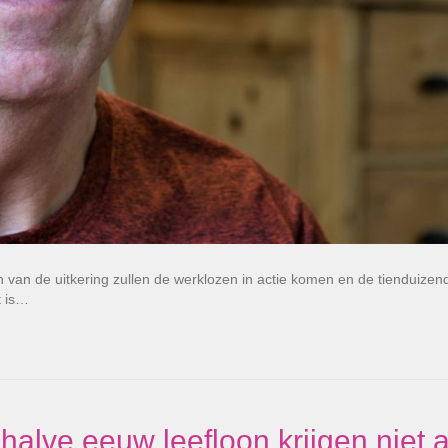
n van de uitkering zullen de werklozen in actie komen en de tienduizen
t is…
halve eeuw leefloon krijgen niet a