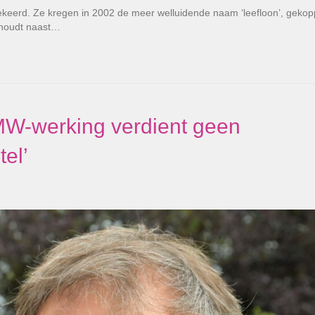
gekeerd. Ze kregen in 2002 de meer welluidende naam ‘leefloon’, geko
t houdt naast…
W-werking verdient geen
el’