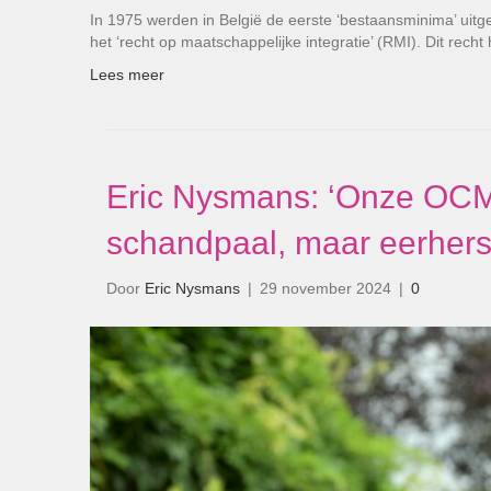
In 1975 werden in België de eerste ‘bestaansminima’ uit
het ‘recht op maatschappelijke integratie’ (RMI). Dit rech
Lees meer
Eric Nysmans: ‘Onze OCM
schandpaal, maar eerherst
Door
Eric Nysmans
|
29 november 2024
|
0