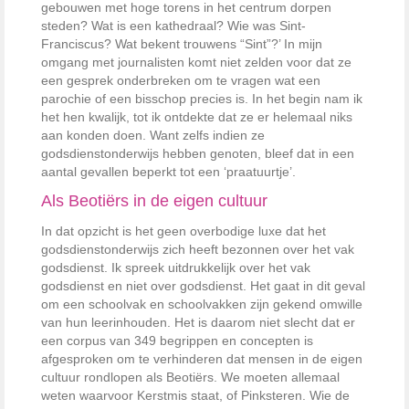
gebouwen met hoge torens in het centrum dorpen
steden? Wat is een kathedraal? Wie was Sint-
Franciscus? Wat bekent trouwens “Sint”?’ In mijn
omgang met journalisten komt niet zelden voor dat ze
een gesprek onderbreken om te vragen wat een
parochie of een bisschop precies is. In het begin nam ik
het hen kwalijk, tot ik ontdekte dat ze er helemaal niks
aan konden doen. Want zelfs indien ze
godsdienstonderwijs hebben genoten, bleef dat in een
aantal gevallen beperkt tot een ‘praatuurtje’.
Als Beotiërs in de eigen cultuur
In dat opzicht is het geen overbodige luxe dat het
godsdienstonderwijs zich heeft bezonnen over het vak
godsdienst. Ik spreek uitdrukkelijk over het vak
godsdienst en niet over godsdienst. Het gaat in dit geval
om een schoolvak en schoolvakken zijn gekend omwille
van hun leerinhouden. Het is daarom niet slecht dat er
een corpus van 349 begrippen en concepten is
afgesproken om te verhinderen dat mensen in de eigen
cultuur rondlopen als Beotiërs. We moeten allemaal
weten waarvoor Kerstmis staat, of Pinksteren. Wie de