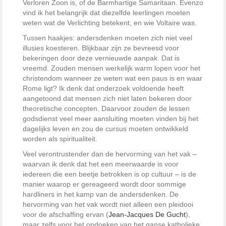
Verloren Zoon is, of de Barmhartige Samaritaan. Evenzo
vind ik het belangrijk dat diezelfde leerlingen moeten
weten wat de Verlichting betekent, en wie Voltaire was.
Tussen haakjes: andersdenken moeten zich niet veel
illusies koesteren. Blijkbaar zijn ze bevreesd voor
bekeringen door deze vernieuwde aanpak. Dat is
vreemd. Zouden mensen werkelijk warm lopen voor het
christendom wanneer ze weten wat een paus is en waar
Rome ligt? Ik denk dat onderzoek voldoende heeft
aangetoond dat mensen zich niet laten bekeren door
theoretische concepten. Daarvoor zouden de lessen
godsdienst veel meer aansluiting moeten vinden bij het
dagelijks leven en zou de cursus moeten ontwikkeld
worden als spiritualiteit.
Veel verontrustender dan de hervorming van het vak –
waarvan ik denk dat het een meerwaarde is voor
iedereen die een beetje betrokken is op cultuur – is de
manier waarop er gereageerd wordt door sommige
hardliners in het kamp van de andersdenken. De
hervorming van het vak wordt niet alleen een pleidooi
voor de afschaffing ervan (
Jean-Jacques De Gucht
),
maar zelfs voor het opdoeken van het ganse katholieke