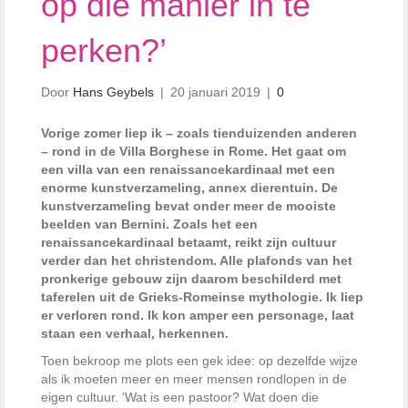
op die manier in te
perken?’
Door
Hans Geybels
|
20 januari 2019
|
0
Vorige zomer liep ik – zoals tienduizenden anderen
– rond in de Villa Borghese in Rome. Het gaat om
een villa van een renaissancekardinaal met een
enorme kunstverzameling, annex dierentuin. De
kunstverzameling bevat onder meer de mooiste
beelden van Bernini. Zoals het een
renaissancekardinaal betaamt, reikt zijn cultuur
verder dan het christendom. Alle plafonds van het
pronkerige gebouw zijn daarom beschilderd met
taferelen uit de Grieks-Romeinse mythologie. Ik liep
er verloren rond. Ik kon amper een personage, laat
staan een verhaal, herkennen.
Toen bekroop me plots een gek idee: op dezelfde wijze
als ik moeten meer en meer mensen rondlopen in de
eigen cultuur. ‘Wat is een pastoor? Wat doen die