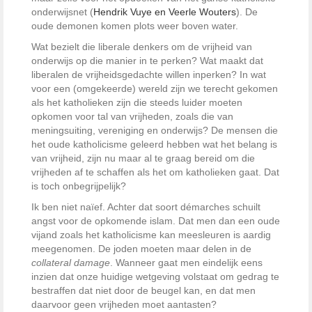
onderwijsnet (
Hendrik Vuye en Veerle Wouters
). De
oude demonen komen plots weer boven water.
Wat bezielt die liberale denkers om de vrijheid van
onderwijs op die manier in te perken? Wat maakt dat
liberalen de vrijheidsgedachte willen inperken? In wat
voor een (omgekeerde) wereld zijn we terecht gekomen
als het katholieken zijn die steeds luider moeten
opkomen voor tal van vrijheden, zoals die van
meningsuiting, vereniging en onderwijs? De mensen die
het oude katholicisme geleerd hebben wat het belang is
van vrijheid, zijn nu maar al te graag bereid om die
vrijheden af te schaffen als het om katholieken gaat. Dat
is toch onbegrijpelijk?
Ik ben niet naïef. Achter dat soort démarches schuilt
angst voor de opkomende islam. Dat men dan een oude
vijand zoals het katholicisme kan meesleuren is aardig
meegenomen. De joden moeten maar delen in de
collateral damage
. Wanneer gaat men eindelijk eens
inzien dat onze huidige wetgeving volstaat om gedrag te
bestraffen dat niet door de beugel kan, en dat men
daarvoor geen vrijheden moet aantasten?