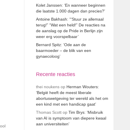
Kolet Janssen: ‘En wanneer beginnen
die laatste 1.000 dagen dan precies?’
Antoine Bakhash: ‘“Stuur ze allemaal
terug!” “Wat een held!” De reacties na
de aanslag op de Pride in Berlijn zijn
weer erg voorspelbaar’
Bernard Spitz: ‘Ode aan de
baarmoeder – de blik van een
gynaecoloog’
Recente reacties
thei noukens
op
Herman Wouters:
‘België heeft de meest liberale
abortuswetgeving ter wereld als het om
een kind met een handicap gaat’
Thomas Scott
op
Tim Brys: ‘Misbruik
van AI is symptoom van diepere kwaal
aan universiteiten’
ool