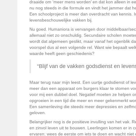
draaide om ‘meer mens worden’ en dat kon alleen in ee
nu nog steeds in die formule en vindt het jammer dat h
Een schoolproject is meer dan overdracht van kennis. 
levensbeschouwelijke vakken bij.
Nu goed. Humaniora is vervangen door middelbaar/secu
allemaal niet zo onschuldig. Secundaire scholen moeten 
wordt dat algemeen geslikt, maar vanaf het ogenblik da
voorspel dus al een volgende rel. Want wie bepaalt w
waarde heeft geen geschiedenis?
“Blijf van de vakken godsdienst en leve
Maar terug naar mijn leest. Een uurtje godsdienst of le
meer dan een apparaat om burgers klaar te stomen voo
voor mij een dubbel doel. Negatief moeten ze helpen om l
opgroeien in een tijd die meer en meer gekenmerkt word
Een samenleving die steeds meer depressies en zelfmo
geloven.
Belangrijker nog is de positieve invulling van het vak
en zinvol leven uit te bouwen. Leerlingen komen er in 
ervaren: wees de eerste om iets te doen en wacht niet 