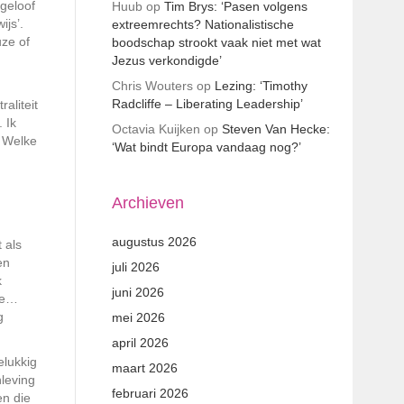
geloof
Huub
op
Tim Brys: ‘Pasen volgens
ijs’.
extreemrechts? Nationalistische
uze of
boodschap strookt vaak niet met wat
Jezus verkondigde’
Chris Wouters
op
Lezing: ‘Timothy
Radcliffe – Liberating Leadership’
aliteit
 Ik
Octavia Kuijken
op
Steven Van Hecke:
? Welke
‘Wat bindt Europa vandaag nog?’
Archieven
augustus 2026
 als
en
juli 2026
k
juni 2026
ste…
g
mei 2026
april 2026
elukkig
maart 2026
nleving
februari 2026
en die