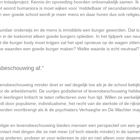
n totaalproject. Kennis én opvoeding hoorden onlosmakelijk samen. Ik 
et woord humaniora is moet wijken voor ‘middelbaar of secundaironderw
In een goede school wordt je meer mens en daar horen dus ook religie
ndair onderwijs en de mens is inmiddels een burger geworden. Dat is
in de toekomst alleen goede burgers opleiden. In het tijdperk van neutr
t die burger body moet krijgen zal het spel opnieuw op de wagen zitten.
elke waarden een goede burger maken? Welke waarde is echt neutraal
nsbeschouwing af.”
vensbeschouwing minder doet er wel degelijk toe als je de school bekijkt
r de arbeidsmarkt. De uurtjes godsdienst of levensbeschouwing hebb
eerlingen kritisch te laten reflecteren over hun tijd. Willen ze werkelij
t door populisme, individualisme, het recht van de sterkste of de rijk
orden voortbrengt als ik de psychiaters Verhaeghe en De Wachter ma
. Religie en levensbeschouwing bieden mensen een perspectief om een g
contact met dingen die ze niet meer (of toch steeds minder) in de same
op anderen; probeer er voor iedereen te zijn en niet alleen voor degen