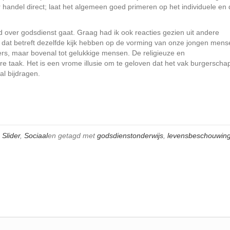
 handel direct; laat het algemeen goed primeren op het individuele en 
tend over godsdienst gaat. Graag had ik ook reacties gezien uit andere
t dat betreft dezelfde kijk hebben op de vorming van onze jongen mens
rgers, maar bovenal tot gelukkige mensen. De religieuze en
 taak. Het is een vrome illusie om te geloven dat het vak burgerscha
l bijdragen.
,
Slider
,
Sociaal
en getagd met
godsdienstonderwijs
,
levensbeschouwin