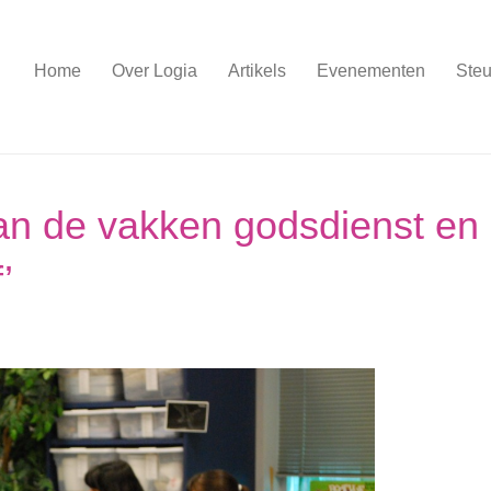
Home
Over Logia
Artikels
Evenementen
Steu
van de vakken godsdienst en
’