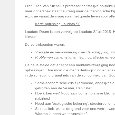
Prof. Ellen Van Stichel is professor christelijke politie
haar onderzoek staat de vraag naar de theologische bi
exclusie vanuit de vraag naar het goede leven voor alle
Korte opfrissing Laudato Si’
Laudate Deum is een vervolg op Laudato Si’ uit 2015. H
klimaat.
De vertrekpunten waren:
Vreugde en verwondering over de schepping,
‘o
Problemen zijn ernstig, en technocratische en e
De paus stelde dat er echt een mentaliteitswijziging no
oplossingen. Hoe moet die mentaliteitswijziging er uit z
in de schepping draagt iets van de schoonheid van God
Socio-economische crisis (armoede, ongelijkheid) 
getroffen aan de Vesder, Pepinster…
Hoe kijken we? Nood aan ‘contemplatieve blik’, v
nabijheid
Nood aan ‘ecologische bekering’, structureel en 
Spiritualiteit: wat is de
grond voor ons vertrouwe
Waarop kunnen we terugvallen?