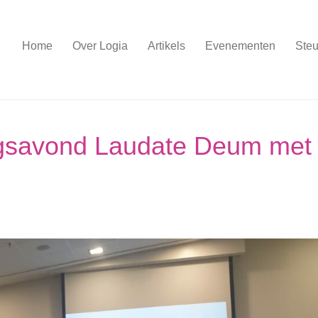
Home
Over Logia
Artikels
Evenementen
Steu
gsavond Laudate Deum met