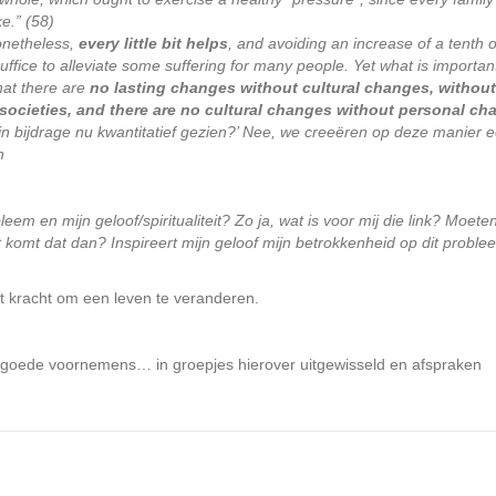
ke.” (58)
netheless,
every little bit helps
, and avoiding an increase of a tenth o
ffice to alleviate some suffering for many people. Yet what is important
that there are
no lasting changes without cultural changes, without
 societies, and there are no cultural changes without personal c
jn bijdrage nu kwantitatief gezien?’
Nee, we creeëren op deze manier 
n
leem en mijn geloof/spiritualiteit? Zo ja, wat is voor mij die link? Moete
t komt dat dan? Inspireert mijn geloof mijn betrokkenheid op dit probl
t kracht om een leven te veranderen.
 goede voornemens… in groepjes hierover uitgewisseld en afspraken