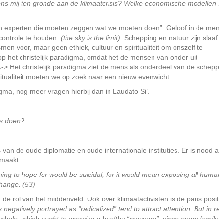
lgens mij ten gronde aan de klimaatcrisis? Welke economische modellen
jn experten die moeten zeggen wat we moeten doen”. Geloof in de men
controle te houden.
(the sky is the limit)
Schepping en natuur zijn slaaf
men voor, maar geen ethiek, cultuur en spiritualiteit om onszelf te
p het christelijk paradigma, omdat het de mensen van onder uit
<-> Het christelijk paradigma ziet de mens als onderdeel van de schepp
itualiteit moeten we op zoek naar een nieuw evenwicht.
igma, nog meer vragen hierbij dan in Laudato Si’.
ts doen?
sis van de oude diplomatie en oude internationale instituties. Er is nood 
 maakt
thing to hope for would be suicidal, for it would mean exposing all human
change. (53)
de rol van het middenveld. Ook over klimaatactivisten is de paus positi
egatively portrayed as “radicalized” tend to attract attention. But in re
a whole, which ought to exercise a healthy “pressure”, since every famil