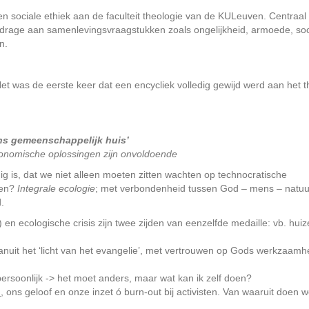
ke en sociale ethiek aan de faculteit theologie van de KULeuven. Centraal 
jdrage aan samenlevingsvraagstukken zoals ongelijkheid, armoede, soc
n.
et was de eerste keer dat een encycliek volledig gewijd werd aan het 
ns gemeenschappelijk huis’
conomische oplossingen zijn onvoldoende
dig is, dat we niet alleen moeten zitten wachten op technocratische
ien?
Integrale ecologie
; met verbondenheid tussen God – mens – natuur
.
en ecologische crisis zijn twee zijden van eenzelfde medaille: vb. hui
anuit het ‘licht van het evangelie’, met vertrouwen op Gods werkzaamh
persoonlijk -> het moet anders, maar wat kan ik zelf doen?
n
, ons geloof en onze inzet ó burn-out bij activisten. Van waaruit doen 