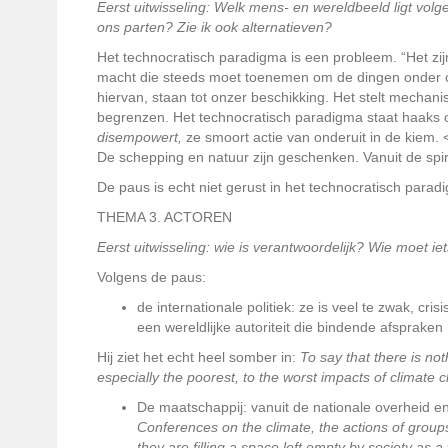
Eerst uitwisseling: Welk mens- en wereldbeeld ligt vo
ons parten? Zie ik ook alternatieven?
Het technocratisch paradigma is een probleem. “Het zi
macht die steeds moet toenemen om de dingen onder 
hiervan, staan tot onzer beschikking. Het stelt mechanis
begrenzen. Het technocratisch paradigma staat haaks o
disempowert,
ze smoort actie van onderuit in de kiem. 
De schepping en natuur zijn geschenken. Vanuit de spir
De paus is echt niet gerust in het technocratisch parad
THEMA 3. ACTOREN
Eerst uitwisseling: wie is verantwoordelijk? Wie moet ie
Volgens de paus:
de internationale politiek: ze is veel te zwak, cri
een wereldlijke autoriteit die bindende afspraken
Hij ziet het echt heel somber in:
To say that there is no
especially the poorest, to the worst impacts of climate 
De maatschappij: vanuit de nationale overheid en 
Conferences on the climate, the actions of groups n
they are filling a space left empty by society as 