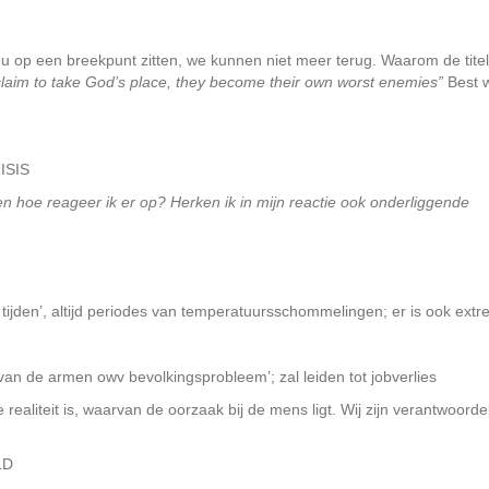
 op een breekpunt zitten, we kunnen niet meer terug. Waarom de tite
laim to take God’s place, they become their own worst enemies”
Best 
ISIS
en hoe reageer ik er op?
Herken ik in mijn reactie ook onderliggende
e tijden’, altijd periodes van temperatuursschommelingen; er is ook ext
van de armen owv bevolkingsprobleem’; zal leiden tot jobverlies
aliteit is, waarvan de oorzaak bij de mens ligt. Wij zijn verantwoordel
LD