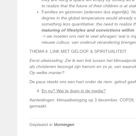
to realize that the future of their children is at sta
Families en gezinnen (iedereen dus eigenlijk):
No
degree in the global temperature would already su
something less quantitative: the need to realize 
maturing of lifestyles and convictions within
-> we moeten ons niet te veel afvragen ‘wat is mi
nieuwe cultuur, van onderuit verandering brenge
THEMA 4. LINK MET GELOOF & SPIRITUALITEIT
Eerst uitwisseling: Zie ik een link tussen het klimaatprob
als christenen bezorgd zijn hierom en zo ja, van waarui
Op welke manier?
De paus steekt ons een hart onder de riem: geloof geef
En nu? Wat te doen in de media?
Aanleidingen: klimaatbetoging op 3 december, COP28,
gemaakt.
Geplaatst in
Vormingen