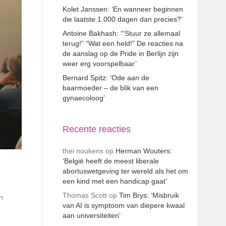
Kolet Janssen: ‘En wanneer beginnen
die laatste 1.000 dagen dan precies?’
Antoine Bakhash: ‘“Stuur ze allemaal
terug!” “Wat een held!” De reacties na
de aanslag op de Pride in Berlijn zijn
weer erg voorspelbaar’
Bernard Spitz: ‘Ode aan de
baarmoeder – de blik van een
gynaecoloog’
Recente reacties
thei noukens
op
Herman Wouters:
‘België heeft de meest liberale
abortuswetgeving ter wereld als het om
een kind met een handicap gaat’
Thomas Scott
op
Tim Brys: ‘Misbruik
n
van AI is symptoom van diepere kwaal
aan universiteiten’