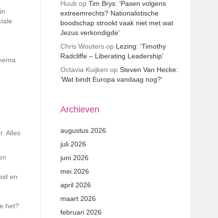
Huub
op
Tim Brys: ‘Pasen volgens
in
extreemrechts? Nationalistische
iale
boodschap strookt vaak niet met wat
Jezus verkondigde’
Chris Wouters
op
Lezing: ‘Timothy
Radcliffe – Liberating Leadership’
thema
Octavia Kuijken
op
Steven Van Hecke:
‘Wat bindt Europa vandaag nog?’
Archieven
augustus 2026
. Alles
juli 2026
zen
juni 2026
mei 2026
eid en
april 2026
maart 2026
we het?
februari 2026