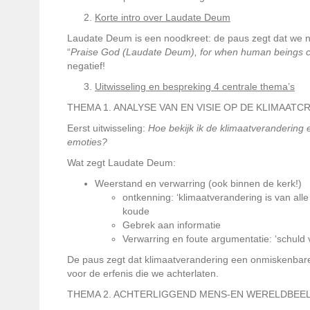
Korte intro over Laudate Deum
Laudate Deum is een noodkreet: de paus zegt dat we nu
“
Praise God (Laudate Deum),
for when human beings c
negatief!
Uitwisseling en bespreking 4 centrale thema’s
THEMA 1. ANALYSE VAN EN VISIE OP DE KLIMAATCR
Eerst uitwisseling:
Hoe bekijk ik de klimaatverandering 
emoties?
Wat zegt Laudate Deum:
Weerstand en verwarring (ook binnen de kerk!)
ontkenning: ‘klimaatverandering is van all
koude
Gebrek aan informatie
Verwarring en foute argumentatie: ‘schuld 
De paus zegt dat klimaatverandering een onmiskenbare re
voor de erfenis die we achterlaten.
THEMA 2. ACHTERLIGGEND MENS-EN WERELDBEE