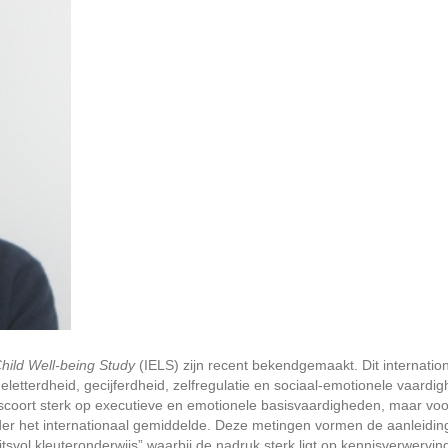
Child Well-being Study
(IELS) zijn recent bekendgemaakt. Dit internatio
 geletterdheid, gecijferdheid, zelfregulatie en sociaal-emotionele vaardi
scoort sterk op executieve en emotionele basisvaardigheden, maar voo
er het internationaal gemiddelde. Deze metingen vormen de aanleidin
itsvol kleuteronderwijs” waarbij de nadruk sterk ligt op kennisverwervin