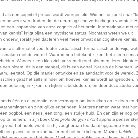
nd als een cognitief proces wordt voorgesteld. Wie online zoekt naar “le
een netwerk van draden dat de neurologische verbindingen voorstelt. H
tot een inspanning van onze cognitie of het brein. Internationale meti
 van kennis” krijgt bijna een mythische status. Nochtans weten we uit
onderwijspraktijken dat leren veel meer omvat dan cognitieve kennis.
m als alternatief voor louter verbalistisch-formalistisch onderwijs, we
nnismaken met de wereld. Waarnemen betekent kijken, het is een sensa
scheiden. Wanneer een klas zich verzamelt rond bloemen, leren kleuter
 een bloem, dit is een stengel, dit is een wortel. Net als de bloemen, w
haam, leerstof. Op die manier ontwikkelen ze aandacht voor de wereld. 
 Misschien gaat het zelfs minder om hoeveel kennis wordt aangeboden, 
en oefening in kijken, en kijken is bestuderen, en door deze studie ver
ichaam is één en al potentie: een vermogen om indrukken op te doen en 
 waarnemingen en zintuiglijke ervaringen. Kleuters nemen waar met hun
een oogbol, een neus, een tong, een stukje huid. En dan zijn er nog o
 op te nemen. In zijn boek
Mes profs de gym m’ont appris à penser
stel
g voor het hoofd weet. En hij voegt eraan toe dat diepgaande kennis,
t een pianist of een voetballer met het hele lichaam. Muziek
beklijft
–
, het lichaam wiegt op het ritme. Mochten alle prikkels eerst langs het bre