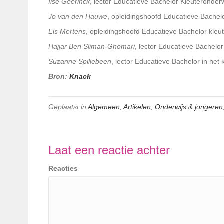
Ilse Geerinck
, lector Educatieve Bachelor Kleuteronde
Jo van den Hauwe
, opleidingshoofd Educatieve Bachelo
Els Mertens
, opleidingshoofd Educatieve Bachelor kleu
Hajjar Ben Sliman-Ghomari
, lector Educatieve Bachelor
Suzanne Spillebeen
, lector Educatieve Bachelor in het
Bron:
Knack
Geplaatst in
Algemeen
,
Artikelen
,
Onderwijs & jongeren
Laat een reactie achter
Reacties