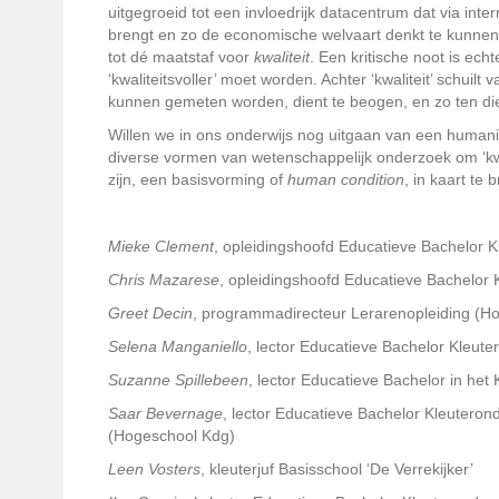
uitgegroeid tot een invloedrijk datacentrum dat via inte
brengt en zo de economische welvaart denkt te kunnen
tot dé maatstaf voor
kwaliteit
. Een kritische noot is ech
‘kwaliteitsvoller’ moet worden. Achter ‘kwaliteit’ schuilt
kunnen gemeten worden, dient te beogen, en zo ten die
Willen we in ons onderwijs nog uitgaan van een humani
diverse vormen van wetenschappelijk onderzoek om ‘kwa
zijn, een basisvorming of
human condition
, in kaart te 
Mieke Clement
, opleidingshoofd Educatieve Bachelor 
Chris Mazarese
, opleidingshoofd Educatieve Bachelor
Greet Decin
, programmadirecteur Lerarenopleiding (H
Selena Manganiello
, lector Educatieve Bachelor Kleut
Suzanne Spillebeen
, lector Educatieve Bachelor in he
Saar Bevernage
, lector Educatieve Bachelor Kleuter
(Hogeschool Kdg)
Leen Vosters
, kleuterjuf Basisschool ‘De Verrekijker’