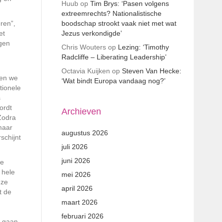
Huub
op
Tim Brys: ‘Pasen volgens
extreemrechts? Nationalistische
ren”,
boodschap strookt vaak niet met wat
et
Jezus verkondigde’
ngen
Chris Wouters
op
Lezing: ‘Timothy
Radcliffe – Liberating Leadership’
Octavia Kuijken
op
Steven Van Hecke:
ten we
‘Wat bindt Europa vandaag nog?’
tionele
s
ordt
Archieven
Zodra
maar
augustus 2026
schijnt
juli 2026
juni 2026
de
 hele
mei 2026
nze
april 2026
t de
maart 2026
februari 2026
in gaan