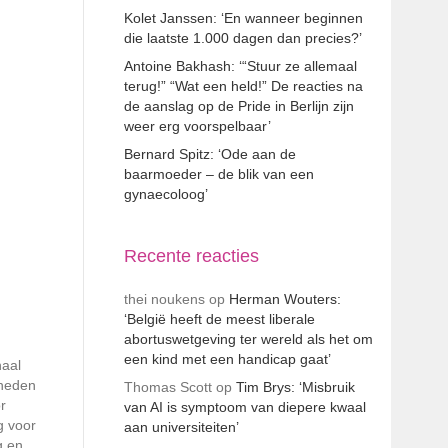
Kolet Janssen: ‘En wanneer beginnen
die laatste 1.000 dagen dan precies?’
Antoine Bakhash: ‘“Stuur ze allemaal
terug!” “Wat een held!” De reacties na
de aanslag op de Pride in Berlijn zijn
weer erg voorspelbaar’
Bernard Spitz: ‘Ode aan de
baarmoeder – de blik van een
gynaecoloog’
Recente reacties
thei noukens
op
Herman Wouters:
‘België heeft de meest liberale
abortuswetgeving ter wereld als het om
een kind met een handicap gaat’
naal
gheden
Thomas Scott
op
Tim Brys: ‘Misbruik
r
van AI is symptoom van diepere kwaal
g voor
aan universiteiten’
g en