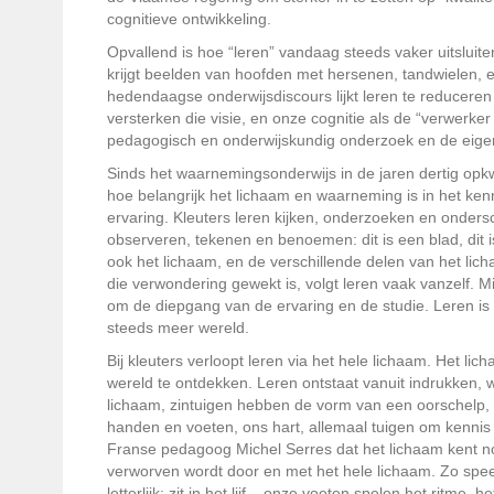
cognitieve ontwikkeling.
Opvallend is hoe “leren” vandaag steeds vaker uitsluite
krijgt beelden van hoofden met hersenen, tandwielen, 
hedendaagse onderwijsdiscours lijkt leren te reduceren 
versterken die visie, en onze cognitie als de “verwerker
pedagogisch en onderwijskundig onderzoek en de eigen 
Sinds het waarnemingsonderwijs in de jaren dertig opkwa
hoe belangrijk het lichaam en waarneming is in het ke
ervaring. Kleuters leren kijken, onderzoeken en onder
observeren, tekenen en benoemen: dit is een blad, dit is
ook het lichaam, en de verschillende delen van het lic
die verwondering gewekt is, volgt leren vaak vanzelf.
om de diepgang van de ervaring en de studie. Leren is e
steeds meer wereld.
Bij kleuters verloopt leren via het hele lichaam. Het l
wereld te ontdekken. Leren ontstaat vanuit indrukken,
lichaam, zintuigen hebben de vorm van een oorschelp, 
handen en voeten, ons hart, allemaal tuigen om kennis
Franse pedagoog Michel Serres dat het lichaam kent no
verworven wordt door en met het hele lichaam. Zo speel
letterlijk: zit in het lijf – onze voeten spelen het ritme