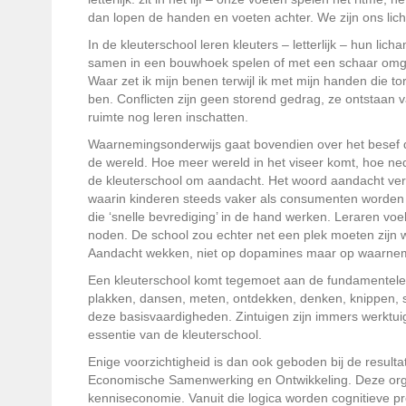
dan lopen de handen en voeten achter. We zijn ons lich
In de kleuterschool leren kleuters – letterlijk – hun l
samen in een bouwhoek spelen of met een schaar omgaa
Waar zet ik mijn benen terwijl ik met mijn handen die t
ben. Conflicten zijn geen storend gedrag, ze ontstaan 
ruimte nog leren inschatten.
Waarnemingsonderwijs gaat bovendien over het besef dee
de wereld. Hoe meer wereld in het viseer komt, hoe neder
de kleuterschool om aandacht. Het woord aandacht verw
waarin kinderen steeds vaker als consumenten worden 
die ‘snelle bevrediging’ in de hand werken. Leraren v
noden. De school zou echter net een plek moeten zijn
Aandacht wekken, niet op dopamines maar op waarnemin
Een kleuterschool komt tegemoet aan de fundamentele 
plakken, dansen, meten, ontdekken, denken, knippen, sor
deze basisvaardigheden. Zintuigen zijn immers werktui
essentie van de kleuterschool.
Enige voorzichtigheid is dan ook geboden bij de result
Economische Samenwerking en Ontwikkeling. Deze orga
kenniseconomie. Vanuit die logica worden cognitieve p