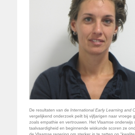
De resultaten van de
International Early Learning and 
vergelijkend onderzoek peilt bij vijfjarigen naar vroege
zoals empathie en vertrouwen. Het Vlaamse onderwijs 
taalvaardigheid en beginnende wiskunde scoren ze ond
de Vlaamse regering om sterker in te zetten op “kwalite