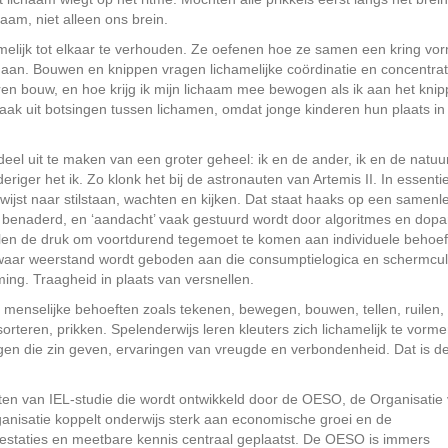
aam, niet alleen ons brein.
ichamelijk tot elkaar te verhouden. Ze oefenen hoe ze samen een kring vo
n. Bouwen en knippen vragen lichamelijke coördinatie en concentrat
oren bouw, en hoe krijg ik mijn lichaam mee bewogen als ik aan het kni
vaak uit botsingen tussen lichamen, omdat jonge kinderen hun plaats in
l uit te maken van een groter geheel: ik en de ander, ik en de natuur
iger het ik. Zo klonk het bij de astronauten van Artemis II. In essentie
ijst naar stilstaan, wachten en kijken. Dat staat haaks op een samenl
benaderd, en ‘aandacht’ vaak gestuurd wordt door algoritmes en dop
oelen de druk om voortdurend tegemoet te komen aan individuele behoe
 waar weerstand wordt geboden aan die consumptielogica en schermcul
g. Traagheid in plaats van versnellen.
menselijke behoeften zoals tekenen, bewegen, bouwen, tellen, ruilen,
teren, prikken. Spelenderwijs leren kleuters zich lichamelijk te vorme
gen die zin geven, ervaringen van vreugde en verbondenheid. Dat is d
aten van IEL-studie die wordt ontwikkeld door de OESO, de Organisatie
nisatie koppelt onderwijs sterk aan economische groei en de
restaties en meetbare kennis centraal geplaatst. De OESO is immers