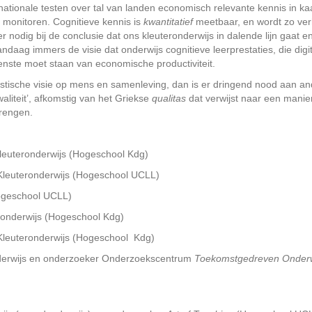
rnationale testen over tal van landen economisch relevante kennis in ka
 monitoren. Cognitieve kennis is
kwantitatief
meetbaar, en wordt zo ve
ter nodig bij de conclusie dat ons kleuteronderwijs in dalende lijn gaat e
 vandaag immers de visie dat onderwijs cognitieve leerprestaties, die digi
nste moet staan van economische productiviteit.
stische visie op mens en samenleving, dan is er dringend nood aan an
liteit’, afkomstig van het Griekse
qualitas
dat verwijst naar een manie
brengen.
Kleuteronderwijs (Hogeschool Kdg)
 Kleuteronderwijs (Hogeschool UCLL)
ogeschool UCLL)
eronderwijs (Hogeschool Kdg)
t Kleuteronderwijs (Hogeschool Kdg)
onderwijs en onderzoeker Onderzoekscentrum
Toekomstgedreven Onderw