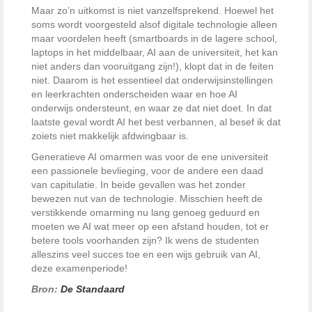
Maar zo’n uitkomst is niet vanzelfsprekend. Hoewel het
soms wordt voorgesteld alsof digitale technologie alleen
maar voordelen heeft (smartboards in de lagere school,
laptops in het middelbaar, AI aan de universiteit, het kan
niet anders dan vooruitgang zijn!), klopt dat in de feiten
niet. Daarom is het essentieel dat onderwijsinstellingen
en leerkrachten onderscheiden waar en hoe AI
onderwijs ondersteunt, en waar ze dat niet doet. In dat
laatste geval wordt AI het best verbannen, al besef ik dat
zoiets niet makkelijk afdwingbaar is.
Generatieve AI omarmen was voor de ene universiteit
een passionele bevlieging, voor de andere een daad
van capitulatie. In beide gevallen was het zonder
bewezen nut van de technologie. Misschien heeft de
verstikkende omarming nu lang genoeg geduurd en
moeten we AI wat meer op een afstand houden, tot er
betere tools voorhanden zijn? Ik wens de studenten
alleszins veel succes toe en een wijs gebruik van AI,
deze examenperiode!
Bron:
De Standaard