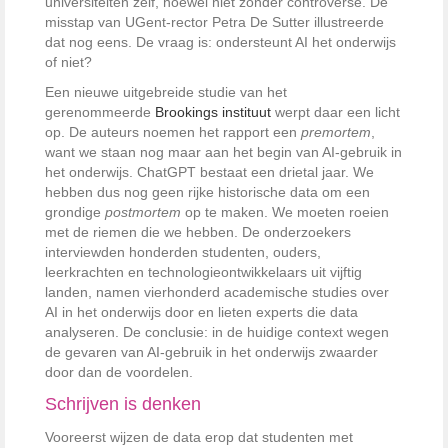
universiteiten zelf, hoewel niet zonder controverse. De
misstap van UGent-rector Petra De Sutter illustreerde
dat nog eens. De vraag is: ondersteunt AI het onderwijs
of niet?
Een nieuwe uitgebreide studie van het
gerenommeerde
Brookings instituut
werpt daar een licht
op. De auteurs noemen het rapport een
premortem
,
want we staan nog maar aan het begin van AI-gebruik in
het onderwijs. ChatGPT bestaat een drietal jaar. We
hebben dus nog geen rijke historische data om een
grondige
postmortem
op te maken. We moeten roeien
met de riemen die we hebben. De onderzoekers
interviewden honderden studenten, ouders,
leerkrachten en technologieontwikkelaars uit vijftig
landen, namen vierhonderd academische studies over
AI in het onderwijs door en lieten experts die data
analyseren. De conclusie: in de huidige context wegen
de gevaren van AI-gebruik in het onderwijs zwaarder
door dan de voordelen.
Schrijven is denken
Vooreerst wijzen de data erop dat studenten met