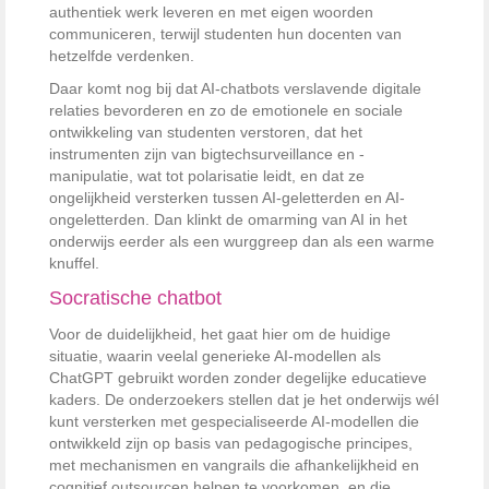
authentiek werk leveren en met eigen woorden
communiceren, terwijl studenten hun docenten van
hetzelfde verdenken.
Daar komt nog bij dat AI-chatbots verslavende digitale
relaties bevorderen en zo de emotionele en sociale
ontwikkeling van studenten verstoren, dat het
instrumenten zijn van bigtechsurveillance en -
manipulatie, wat tot polarisatie leidt, en dat ze
ongelijkheid versterken tussen AI-geletterden en AI-
ongeletterden. Dan klinkt de omarming van AI in het
onderwijs eerder als een wurggreep dan als een warme
knuffel.
Socratische chatbot
Voor de duidelijkheid, het gaat hier om de huidige
situatie, waarin veelal generieke AI-modellen als
ChatGPT gebruikt worden zonder degelijke educatieve
kaders. De onderzoekers stellen dat je het onderwijs wél
kunt versterken met gespecialiseerde AI-modellen die
ontwikkeld zijn op basis van pedagogische principes,
met mechanismen en vangrails die afhankelijkheid en
cognitief outsourcen helpen te voorkomen, en die