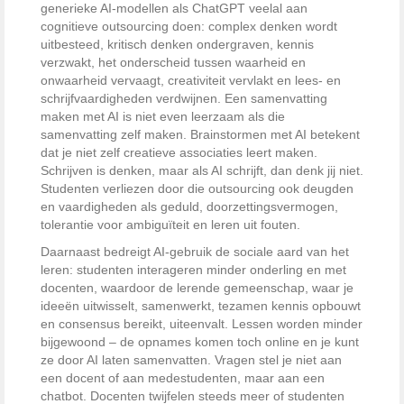
generieke AI-modellen als ChatGPT veelal aan
cognitieve outsourcing doen: complex denken wordt
uitbesteed, kritisch denken ondergraven, kennis
verzwakt, het onderscheid tussen waarheid en
onwaarheid vervaagt, creativiteit vervlakt en lees- en
schrijfvaardigheden verdwijnen. Een samenvatting
maken met AI is niet even leerzaam als die
samenvatting zelf maken. Brainstormen met AI betekent
dat je niet zelf creatieve associaties leert maken.
Schrijven is denken, maar als AI schrijft, dan denk jij niet.
Studenten verliezen door die outsourcing ook deugden
en vaardigheden als geduld, doorzettingsvermogen,
tolerantie voor ambiguïteit en leren uit fouten.
Daarnaast bedreigt AI-gebruik de sociale aard van het
leren: studenten interageren minder onderling en met
docenten, waardoor de lerende gemeenschap, waar je
ideeën uitwisselt, samenwerkt, tezamen kennis opbouwt
en consensus bereikt, uiteenvalt. Lessen worden minder
bijgewoond – de opnames komen toch online en je kunt
ze door AI laten samenvatten. Vragen stel je niet aan
een docent of aan medestudenten, maar aan een
chatbot. Docenten twijfelen steeds meer of studenten