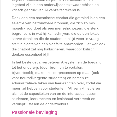
ingebed zijn in een onderwijscontext waar ethisch en
kritisch gebruik van AI vanzelfsprekend is.
Denk aan een socratische chatbot die getraind is op een
selectie van betrouwbare bronnen, die zich zo min
mogelijk voordoet als een menselijk wezen, die sterk
begrensd is in wat hij kan schrijven, die op een lokale
server draait en die de studenten altijd weer in vraag
stelt in plaats van hen slaafs te antwoorden. Let wel: ook
die chatbot zal nog hallucineren, waardoor kritisch
denken essentieel blijft.
In het beste geval verbeteren AI-systemen de toegang
tot het onderwijs (door bronnen te vertalen,
bijvoorbeeld), maken ze leerprocessen op maat (ook
voor neurodivergente studenten) en nemen ze
administratieve taken van leerkrachten over, zodat die
meer tijd hebben voor studenten. “AI verrijkt het leren
als het de capaciteiten van en de interacties tussen
studenten, leerkrachten en lesinhoud verbreedt en
verdiept”, stellen de onderzoekers.
Passionele bevlieging