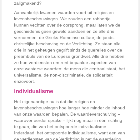
zaligmakend?
Aanvankelijk kwamen waarden voort uit religies en
levensbeschouwingen. We zouden een robbertje
kunnen vechten over de oorsprong, maar laten we de
geschiedenis geen geweld aandoen en ze alle drie
vernoemen: de Grieks-Romeinse cultuur, de joods-
christelijke beschaving en de Verlichting. Ze staan alle
drie in het geheugen gegrift sinds de querelles over de
preambule van de Europese grondwet. Alle drie hebben
ze hun verdiensten omtrent bepaalde aspecten van
onze westerse waarden: de mens die centraal staat, het
universalisme, de non-discriminatie, de solidariteit
enzovoort.
Individualisme
Het eigenaardige nu is dat die religies en
levensbeschouwingen hoe langer hoe minder de inhoud
van onze waarden bepalen. De waardeverschuiving –
waarover eerder sprake – lijkt nog maar in één richting
te gaan, die van het ontspoorde individualisme.
Inderdaad, het ontspoorde individualisme, want een van
de verdiensten van de Verlichting is net de waardering