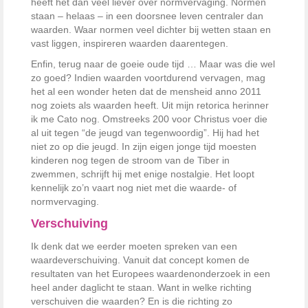
heeft het dan veel liever over normvervaging. Normen
staan – helaas – in een doorsnee leven centraler dan
waarden. Waar normen veel dichter bij wetten staan en
vast liggen, inspireren waarden daarentegen.
Enfin, terug naar de goeie oude tijd … Maar was die wel
zo goed? Indien waarden voortdurend vervagen, mag
het al een wonder heten dat de mensheid anno 2011
nog zoiets als waarden heeft. Uit mijn retorica herinner
ik me Cato nog. Omstreeks 200 voor Christus voer die
al uit tegen “de jeugd van tegenwoordig”. Hij had het
niet zo op die jeugd. In zijn eigen jonge tijd moesten
kinderen nog tegen de stroom van de Tiber in
zwemmen, schrijft hij met enige nostalgie. Het loopt
kennelijk zo’n vaart nog niet met die waarde- of
normvervaging.
Verschuiving
Ik denk dat we eerder moeten spreken van een
waardeverschuiving. Vanuit dat concept komen de
resultaten van het Europees waardenonderzoek in een
heel ander daglicht te staan. Want in welke richting
verschuiven die waarden? En is die richting zo