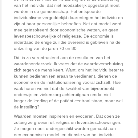
van het individu, dat niet noodzakelijk opgeslorpt moet
worden in de gemeenschap. Het ontspoorde
individualisme vergoddelijkt daarentegen het individu en
zijn of haar persoonlijke behoeftes. Net dat model werd
mee geïnspireerd door economische wetten, en geen
levensbeschouwelijke of religieuze. De economie is
inderdaad de enige zuil die overeind is gebleven na de
ontzuiling van de jaren 70 en 80.
Dát is zo verontrustend aan de resultaten van het
waardenonderzoek. Ik vrees dat de waardeverschuiving
zich tegen de mens keert. Want, om het individu beter te
kunnen bedienen (en eraan te verdienen), dienen de
economie en de institutionalisering vooral zichzelf. Hoe
vaak horen we niet dat de kwaliteit van bijvoorbeeld
onderwijs en ziekenzorg achteruitgaan omdat niet
langer de leerling of de patiënt centraal staan, maar wel
de instelling?
Waarden moeten inspireren en evoceren. Dat doen ze
zolang ze groeien uit religies en levensbeschouwingen.
Ze mogen nooit ondergeschikt worden gemaakt aan
een economisch model ten dienste van het individu.