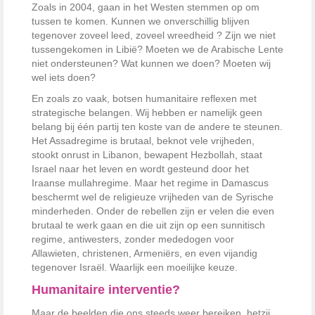
Zoals in 2004, gaan in het Westen stemmen op om
tussen te komen. Kunnen we onverschillig blijven
tegenover zoveel leed, zoveel wreedheid ? Zijn we niet
tussengekomen in Libië? Moeten we de Arabische Lente
niet ondersteunen? Wat kunnen we doen? Moeten wij
wel iets doen?
En zoals zo vaak, botsen humanitaire reflexen met
strategische belangen. Wij hebben er namelijk geen
belang bij één partij ten koste van de andere te steunen.
Het Assadregime is brutaal, beknot vele vrijheden,
stookt onrust in Libanon, bewapent Hezbollah, staat
Israel naar het leven en wordt gesteund door het
Iraanse mullahregime. Maar het regime in Damascus
beschermt wel de religieuze vrijheden van de Syrische
minderheden. Onder de rebellen zijn er velen die even
brutaal te werk gaan en die uit zijn op een sunnitisch
regime, antiwesters, zonder mededogen voor
Allawieten, christenen, Armeniërs, en even vijandig
tegenover Israël. Waarlijk een moeilijke keuze.
Humanitaire interventie?
Maar de beelden die ons steeds weer bereiken, hetzij