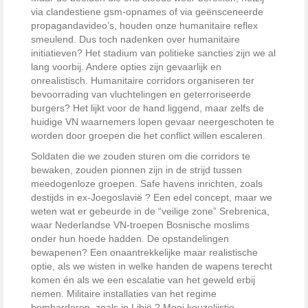
via clandestiene gsm-opnames of via geënsceneerde
propagandavideo’s, houden onze humanitaire reflex
smeulend. Dus toch nadenken over humanitaire
initiatieven? Het stadium van politieke sancties zijn we al
lang voorbij. Andere opties zijn gevaarlijk en
onrealistisch. Humanitaire corridors organiseren ter
bevoorrading van vluchtelingen en geterroriseerde
burgers? Het lijkt voor de hand liggend, maar zelfs de
huidige VN waarnemers lopen gevaar neergeschoten te
worden door groepen die het conflict willen escaleren.
Soldaten die we zouden sturen om die corridors te
bewaken, zouden pionnen zijn in de strijd tussen
meedogenloze groepen. Safe havens inrichten, zoals
destijds in ex-Joegoslavië ? Een edel concept, maar we
weten wat er gebeurde in de “veilige zone” Srebrenica,
waar Nederlandse VN-troepen Bosnische moslims
onder hun hoede hadden. De opstandelingen
bewapenen? Een onaantrekkelijke maar realistische
optie, als we wisten in welke handen de wapens terecht
komen én als we een escalatie van het geweld erbij
nemen. Militaire installaties van het regime
bombarderen, zoals in Libië ? Mooi keuzelijstje.