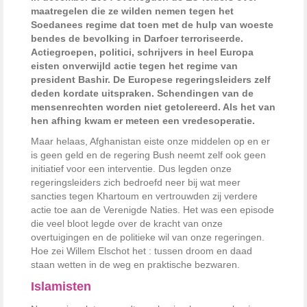
maatregelen die ze wilden nemen tegen het
Soedanees regime dat toen met de hulp van woeste
bendes de bevolking in Darfoer terroriseerde.
Actiegroepen, politici, schrijvers in heel Europa
eisten onverwijld actie tegen het regime van
president Bashir. De Europese regeringsleiders zelf
deden kordate uitspraken. Schendingen van de
mensenrechten worden niet getolereerd. Als het van
hen afhing kwam er meteen een vredesoperatie.
Maar helaas, Afghanistan eiste onze middelen op en er
is geen geld en de regering Bush neemt zelf ook geen
initiatief voor een interventie. Dus legden onze
regeringsleiders zich bedroefd neer bij wat meer
sancties tegen Khartoum en vertrouwden zij verdere
actie toe aan de Verenigde Naties. Het was een episode
die veel bloot legde over de kracht van onze
overtuigingen en de politieke wil van onze regeringen.
Hoe zei Willem Elschot het : tussen droom en daad
staan wetten in de weg en praktische bezwaren.
Islamisten