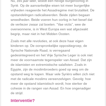
Nu, zes jaar later, woedt een hevige burgeroorlog in
Syrië. Op de aanvankelijke eisen tot meer burgerlijke
vrijheden reageerde het Assadregime met brutaliteit. De
opstandelingen radicaliseerden. Beide zijden begaan
wreedheden. Beide voeren hun oorlog in het besef dat
de verliezer zwaar zal boeten. “Vae victis”, wee de
overwonnene, is in West Europa een wat afgezwakt
begrip, maar niet in het Midden Oosten.
Zoals met alle revoluties, at ook deze haar eigen
kinderen op. De oorspronkelijke oppositiegroep, de
Syrische Nationale Raad, is verregaand
gedesintegreerd en het Vrije Syrische Leger is ook niet
meer de voornaamste tegenspeler van Assad. Dat zijn
de islamisten en extremistische salafisten. Zoals in
Egypte, zijn de moslimbroeders goed op weg om de
opstand weg te kapen. Maar vele Syriërs willen zich niet
met de radicale moslims vereenzelvigen. Gevolg: hoe
meer de opstand islamistisch wordt, hoe sterker de
cohesie in de rangen van Assad. En hoe ongenadiger
de strijd.
Interventie?