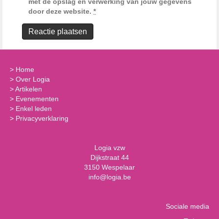
met de opslag en verwerking van jouw gegevens
door deze website.
*
>
Home
>
Over Logia
>
Artikelen
>
Evenementen
>
Enkel leden
>
Privacyverklaring
Logia vzw
Dijkstraat 44
3150 Wespelaar
info@logia.be
Sociale media