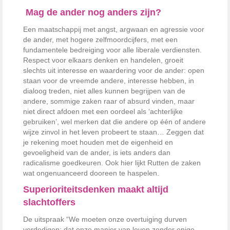
Mag de ander nog anders zijn?
Een maatschappij met angst, argwaan en agressie voor
de ander, met hogere zelfmoordcijfers, met een
fundamentele bedreiging voor alle liberale verdiensten.
Respect voor elkaars denken en handelen, groeit
slechts uit interesse en waardering voor de ander: open
staan voor de vreemde andere, interesse hebben, in
dialoog treden, niet alles kunnen begrijpen van de
andere, sommige zaken raar of absurd vinden, maar
niet direct afdoen met een oordeel als ‘achterlijke
gebruiken’, wel merken dat die andere op één of andere
wijze zinvol in het leven probeert te staan… Zeggen dat
je rekening moet houden met de eigenheid en
gevoeligheid van de ander, is iets anders dan
radicalisme goedkeuren. Ook hier lijkt Rutten de zaken
wat ongenuanceerd dooreen te haspelen.
Superioriteitsdenken maakt altijd
slachtoffers
De uitspraak “We moeten onze overtuiging durven
verdedigen: dat onze manier van leven zonder enige