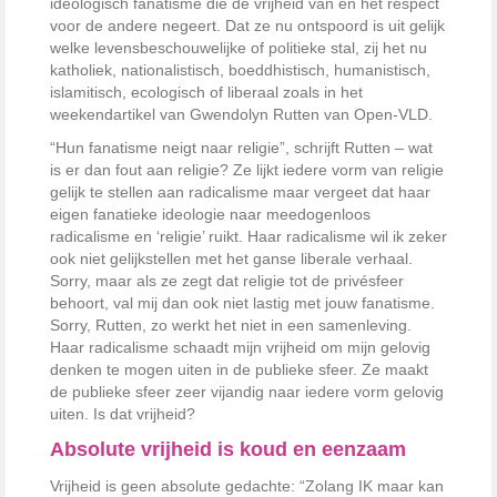
ideologisch fanatisme die de vrijheid van en het respect
voor de andere negeert. Dat ze nu ontspoord is uit gelijk
welke levensbeschouwelijke of politieke stal, zij het nu
katholiek, nationalistisch, boeddhistisch, humanistisch,
islamitisch, ecologisch of liberaal zoals in het
weekendartikel van Gwendolyn Rutten van Open-VLD.
“Hun fanatisme neigt naar religie”, schrijft Rutten – wat
is er dan fout aan religie? Ze lijkt iedere vorm van religie
gelijk te stellen aan radicalisme maar vergeet dat haar
eigen fanatieke ideologie naar meedogenloos
radicalisme en ‘religie’ ruikt. Haar radicalisme wil ik zeker
ook niet gelijkstellen met het ganse liberale verhaal.
Sorry, maar als ze zegt dat religie tot de privésfeer
behoort, val mij dan ook niet lastig met jouw fanatisme.
Sorry, Rutten, zo werkt het niet in een samenleving.
Haar radicalisme schaadt mijn vrijheid om mijn gelovig
denken te mogen uiten in de publieke sfeer. Ze maakt
de publieke sfeer zeer vijandig naar iedere vorm gelovig
uiten. Is dat vrijheid?
Absolute vrijheid is koud en eenzaam
Vrijheid is geen absolute gedachte: “Zolang IK maar kan