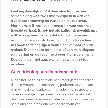
Door
Kristof Decoorne
|
26 april 2017
|
0
Laat mij duidelijk zijn: ik ben absoluut pro een
samenleving waar we elkaars vrijheid in denken,
levensbeschouwing en handelen respecteren.
Hierin draag ik heel veel sympathie weg voor het
liberale verhaal. Ik heb het als katholiek moeilijk met
euthanasie, vind het erg dat dit moet gebeuren,
maar ik respecteer de keuze van de ander en kan
het vaak zelfs begrijpen vanuit het verhaal van die
andere. Diens keuze doet niets af aan mijn diepste
waardering en genegenheid voor die andere mens.
Doe de ander niet aan, wat je niet wil dat ze jou
aandoen.
Geen ideologisch fanatisme aub
Ik heb het, net als liberalen, heel moeilijk met anderen
die een vreemd denken aan mij proberen te verkopen,
mijn vrijheid van denken en handelen niet respecteren,
zeker in mijn gelovige levensbeschouwing – iets wat
heel kwetsbaar is en vaak onderwerp van cynisme. Ik
heb aldus een probleem met iedere vorm van