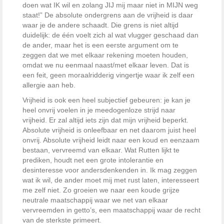
doen wat IK wil en zolang JIJ mij maar niet in MIJN weg
staat!” De absolute ondergrens aan de vrijheid is daar
waar je de andere schaadt. Die grens is niet altijd
duidelijk: de één voelt zich al wat vlugger geschaad dan
de ander, maar het is een eerste argument om te
zeggen dat we met elkaar rekening moeten houden,
omdat we nu eenmaal naast/met elkaar leven. Dat is
een feit, geen moraalridderig vingertje waar ik zelf een
allergie aan heb.
Vrijheid is ook een heel subjectief gebeuren: je kan je
heel onvrij voelen in je meedogenloze strijd naar
vrijheid. Er zal altijd iets zijn dat mijn vrijheid beperkt.
Absolute vrijheid is onleefbaar en net daarom juist heel
onvrij. Absolute vrijheid leidt naar een koud en eenzaam
bestaan, vervreemd van elkaar. Wat Rutten lijkt te
prediken, houdt net een grote intolerantie en
desinteresse voor andersdenkenden in. Ik mag zeggen
wat ik wil, de ander moet mij met rust laten, interesseert
me zelf niet. Zo groeien we naar een koude grijze
neutrale maatschappij waar we net van elkaar
vervreemden in getto’s, een maatschappij waar de recht
van de sterkste primeert.