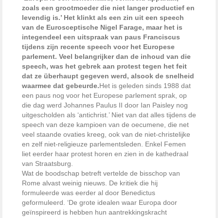
zoals een grootmoeder die niet langer productief en
levendig is.’ Het klinkt als een zin uit een speech
van de Eurosceptische Nigel Farage, maar het is
integendeel een uitspraak van paus Franciscus
tijdens zijn recente speech voor het Europese
parlement. Veel belangrijker dan de inhoud van die
speech, was het gebrek aan protest tegen het feit
dat ze überhaupt gegeven werd, alsook de snelheid
waarmee dat gebeurde.
Het is geleden sinds 1988 dat
een paus nog voor het Europese parlement sprak, op
die dag werd Johannes Paulus II door Ian Paisley nog
uitgescholden als ‘antichrist.’ Niet van dat alles tijdens de
speech van deze kampioen van de oecumene, die net
veel staande ovaties kreeg, ook van de niet-christelijke
en zelf niet-religieuze parlementsleden. Enkel Femen
liet eerder haar protest horen en zien in de kathedraal
van Straatsburg.
Wat de boodschap betreft vertelde de bisschop van
Rome alvast weinig nieuws. De kritiek die hij
formuleerde was eerder al door Benedictus
geformuleerd. ‘De grote idealen waar Europa door
geïnspireerd is hebben hun aantrekkingskracht