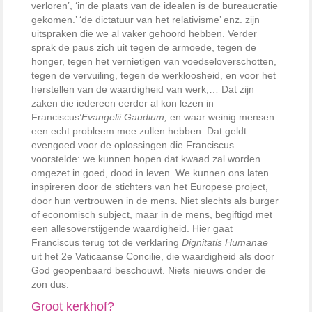
verloren’, ‘in de plaats van de idealen is de bureaucratie
gekomen.’ ‘de dictatuur van het relativisme’ enz. zijn
uitspraken die we al vaker gehoord hebben. Verder
sprak de paus zich uit tegen de armoede, tegen de
honger, tegen het vernietigen van voedseloverschotten,
tegen de vervuiling, tegen de werkloosheid, en voor het
herstellen van de waardigheid van werk,… Dat zijn
zaken die iedereen eerder al kon lezen in
Franciscus’
Evangelii Gaudium,
en waar weinig mensen
een echt probleem mee zullen hebben. Dat geldt
evengoed voor de oplossingen die Franciscus
voorstelde: we kunnen hopen dat kwaad zal worden
omgezet in goed, dood in leven. We kunnen ons laten
inspireren door de stichters van het Europese project,
door hun vertrouwen in de mens. Niet slechts als burger
of economisch subject, maar in de mens, begiftigd met
een allesoverstijgende waardigheid. Hier gaat
Franciscus terug tot de verklaring
Dignitatis Humanae
uit het 2e Vaticaanse Concilie, die waardigheid als door
God geopenbaard beschouwt. Niets nieuws onder de
zon dus.
Groot kerkhof?