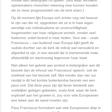
minder een belangrijke rol spelen. (Iets waar seculiere
opiniemakers misschien rekening mee kunnen houden
als ze meer progressiviteit van de kerk eisen.)
Op dit moment lijkt Europa zich echter nog niet bewust
te zijn van die rol, opgesloten als ze is in haar eigen
wereldje van individualisme en onverschilligheid,
losgesneden van haar religieuze wortels, zonder veel
toekomst, enkel levend in haar heden. Voor wie – zoals
Franciscus – van buitenaf naar Europa kijkt geeft de
oudste dochter van de kerk de indruk wat verouderd en
afgetobd te zijn, in een wereld die in toenemende mate
afstandelijk en wantrouwig tegenover haar staat.
Niet alleen het gebrek aan protest is belangrijker aan dit
bezoek dan de inhoud van Franciscus’ speech, ook de
snelheid van het bezoek zelf. Met minder dan vier uur
reistijd is dit het kortste buitenlandse bezoek van een
paus ooit. Dat deze paus zijn tijd liever besteedt aan
zuidelijker gelegen gebieden, zoals Azië, waar de kerk
explosief aan het groeien is, zou voor vele Europeanen
een teken aan de wand moeten zijn.
Paus Franciscus formuleert wat vele Europeanen diep in