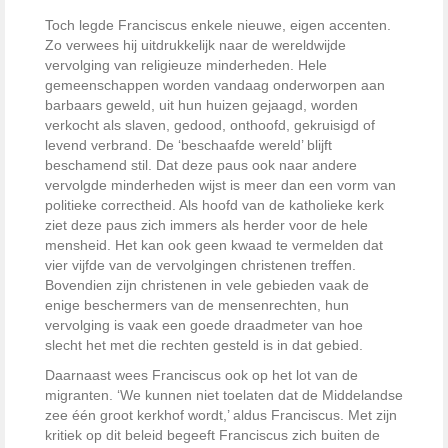
Toch legde Franciscus enkele nieuwe, eigen accenten.
Zo verwees hij uitdrukkelijk naar de wereldwijde
vervolging van religieuze minderheden. Hele
gemeenschappen worden vandaag onderworpen aan
barbaars geweld, uit hun huizen gejaagd, worden
verkocht als slaven, gedood, onthoofd, gekruisigd of
levend verbrand. De ‘beschaafde wereld’ blijft
beschamend stil. Dat deze paus ook naar andere
vervolgde minderheden wijst is meer dan een vorm van
politieke correctheid. Als hoofd van de katholieke kerk
ziet deze paus zich immers als herder voor de hele
mensheid. Het kan ook geen kwaad te vermelden dat
vier vijfde van de vervolgingen christenen treffen.
Bovendien zijn christenen in vele gebieden vaak de
enige beschermers van de mensenrechten, hun
vervolging is vaak een goede draadmeter van hoe
slecht het met die rechten gesteld is in dat gebied.
Daarnaast wees Franciscus ook op het lot van de
migranten. ‘We kunnen niet toelaten dat de Middelandse
zee één groot kerkhof wordt,’ aldus Franciscus. Met zijn
kritiek op dit beleid begeeft Franciscus zich buiten de