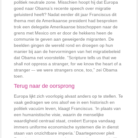
politiek neutrale zone. Misschien hoopt hij dat Europa
goed naar Obama’s recente speech over migratie
geluisterd heeft? Nadat eerder dit jaar Franciscus dit
thema met de Amerikaanse president had besproken
trok een delegatie Amerikaanse bisschoppen naar de
grens met Mexico om er door de hekkens heen de
communie te geven aan geweigerde migranten. De
beelden gingen de wereld rond en droegen op hun
manier bij aan de hervormingen van het migratiebeleid
dat Obama net voorstelde. “Scripture tells us that we
shall not oppress a stranger, for we know the heart of a
stranger –- we were strangers once, too,” zei Obama
toen.
Terug naar de oorsprong
Europa lijkt zich voorlopig alvast anders op te stellen. Te
vaak gedragen we ons alsof we in een historisch en
politiek vacuüm leven, klaagt Franciscus. ‘In plaats van
een humanistische visie, waarin de menselijke
waardigheid centraal staat, creëert Europa vandaag
immers uniforme economische systemen die in dienst
staan van onzichtbare imperia.’ Daartegenover pleit