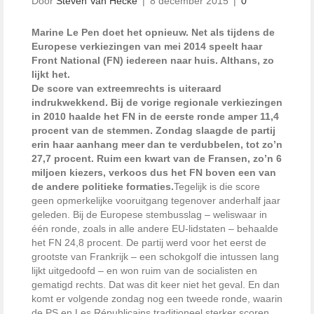
Door
Steven Van Hecke
|
8 december 2015
|
0
Marine Le Pen doet het opnieuw. Net als tijdens de
Europese verkiezingen van mei 2014 speelt haar
Front National (FN) iedereen naar huis. Althans, zo
lijkt het.
De score van extreemrechts is uiteraard
indrukwekkend. Bij de vorige regionale verkiezingen
in 2010 haalde het FN in de eerste ronde amper 11,4
procent van de stemmen. Zondag slaagde de partij
erin haar aanhang meer dan te verdubbelen, tot zo’n
27,7 procent. Ruim een kwart van de Fransen, zo’n 6
miljoen kiezers, verkoos dus het FN boven een van
de andere politieke formaties.
Tegelijk is die score
geen opmerkelijke vooruitgang tegenover anderhalf jaar
geleden. Bij de Europese stembusslag – weliswaar in
één ronde, zoals in alle andere EU-lidstaten – behaalde
het FN 24,8 procent. De partij werd voor het eerst de
grootste van Frankrijk – een schokgolf die intussen lang
lijkt uitgedoofd – en won ruim van de socialisten en
gematigd rechts. Dat was dit keer niet het geval. En dan
komt er volgende zondag nog een tweede ronde, waarin
de PS en Les Républicains traditioneel sterker scoren.