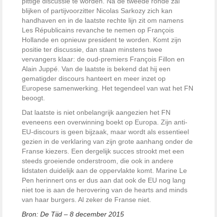
pittige discussie te worden. Na de tweede ronde zal
blijken of partijvoorzitter Nicolas Sarkozy zich kan
handhaven en in de laatste rechte lijn zit om namens
Les Républicains revanche te nemen op François
Hollande en opnieuw president te worden. Komt zijn
positie ter discussie, dan staan minstens twee
vervangers klaar: de oud-premiers François Fillon en
Alain Juppé. Van de laatste is bekend dat hij een
gematigder discours hanteert en meer inzet op
Europese samenwerking. Het tegendeel van wat het FN
beoogt.
Dat laatste is niet onbelangrijk aangezien het FN
eveneens een overwinning boekt op Europa. Zijn anti-
EU-discours is geen bijzaak, maar wordt als essentieel
gezien in de verklaring van zijn grote aanhang onder de
Franse kiezers. Een dergelijk succes strookt met een
steeds groeiende onderstroom, die ook in andere
lidstaten duidelijk aan de oppervlakte komt. Marine Le
Pen herinnert ons er dus aan dat ook de EU nog lang
niet toe is aan de herovering van de hearts and minds
van haar burgers. Al zeker de Franse niet.
Bron: De Tijd – 8 december 2015