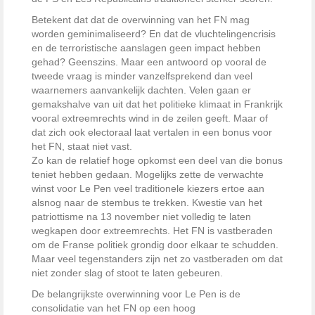
Betekent dat dat de overwinning van het FN mag
worden geminimaliseerd? En dat de vluchtelingencrisis
en de terroristische aanslagen geen impact hebben
gehad? Geenszins. Maar een antwoord op vooral de
tweede vraag is minder vanzelfsprekend dan veel
waarnemers aanvankelijk dachten. Velen gaan er
gemakshalve van uit dat het politieke klimaat in Frankrijk
vooral extreemrechts wind in de zeilen geeft. Maar of
dat zich ook electoraal laat vertalen in een bonus voor
het FN, staat niet vast.
Zo kan de relatief hoge opkomst een deel van die bonus
teniet hebben gedaan. Mogelijks zette de verwachte
winst voor Le Pen veel traditionele kiezers ertoe aan
alsnog naar de stembus te trekken. Kwestie van het
patriottisme na 13 november niet volledig te laten
wegkapen door extreemrechts. Het FN is vastberaden
om de Franse politiek grondig door elkaar te schudden.
Maar veel tegenstanders zijn net zo vastberaden om dat
niet zonder slag of stoot te laten gebeuren.
De belangrijkste overwinning voor Le Pen is de
consolidatie van het FN op een hoog