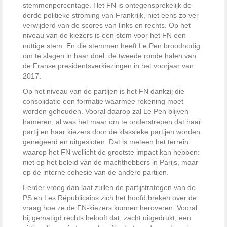
stemmenpercentage. Het FN is ontegensprekelijk de
derde politieke stroming van Frankrijk, niet eens zo ver
verwijderd van de scores van links en rechts. Op het
niveau van de kiezers is een stem voor het FN een
nuttige stem. En die stemmen heeft Le Pen broodnodig
om te slagen in haar doel: de tweede ronde halen van
de Franse presidentsverkiezingen in het voorjaar van
2017.
Op het niveau van de partijen is het FN dankzij die
consolidatie een formatie waarmee rekening moet
worden gehouden. Vooral daarop zal Le Pen blijven
hameren, al was het maar om te onderstrepen dat haar
partij en haar kiezers door de klassieke partijen worden
genegeerd en uitgesloten. Dat is meteen het terrein
waarop het FN wellicht de grootste impact kan hebben:
niet op het beleid van de machthebbers in Parijs, maar
op de interne cohesie van de andere partijen.
Eerder vroeg dan laat zullen de partijstrategen van de
PS en Les Républicains zich het hoofd breken over de
vraag hoe ze de FN-kiezers kunnen heroveren. Vooral
bij gematigd rechts belooft dat, zacht uitgedrukt, een