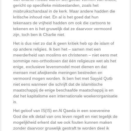
gericht op specifieke mistoestanden, zoals het
misbruikschandaal in de kerk. Maar andere hadden die
kritische inhoud niet. En al is het goed dat hun
tekenaars de vrijheid hadden om ook die cartoons te
tekenen en is het gruwelijk dat ze daarvoor vermoord
zijn, toch ben ik Charlie niet.
Het is dus niet zo dat ik geen kritiek heb op de islam of
op andere religies. Ik ben het – samen met een
meerderheid van moslims en christenen – niet eens met
sommige neo-orthodoxen dat één religieuze wet als het
enige, exclusieve levensmodel moet dienen en dat
mensen met afwijkende meningen bestreden en
vermoord mogen worden. Ik ben het met Sayyid Qutb
niet eens wanneer die schrijft dat de islamitische
maatschappij de enige beschaafde maatschappij is en
dat het kapitalisme een internationale woekerorganisatie
is.
Het geloof van IS(IS) en Al Qaeda in een soevereine
God die elk detail van ons leven regelt en niet tegelijk de
mogelijkheid erkent dat we ook fouten kunnen maken
zonder daarvoor gruwelijk gestraft te worden deel ik