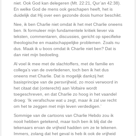
niet. Ook God kan delegeren (Mt. 22:21, Qur’an 42:38).
En welke God de mens ook geschapen heeft, het is
duidelijk dat Hij over een gezonde dosis humor beschikt.
Nee, ik ben Charlie niet omdat ik het met Charlie oneens
ben. Ik formuleer mijn fundamentele kritiek liever via
teksten, commentaren, discussies, gericht op specifieke
theologische en maatschappelijke problemen. Zoals nu
dus. Maak ik u boos omdat ik Charlie niet ben? Dat is
dan niet mijn bedoeling.
Al voel ik mee met de slachtoffers, met de familie en
collega’s van de overledenen, toch ben ik het dus
oneens met Charlie. Dat is mogelijk dankzij het
basisprincipe van de persvrijheid, zo mooi verwoord in
het citaat dat (onterecht) aan Voltaire wordt
toegeschreven, en dat Charlie zo hoog in het vaandel
droeg: ‘Ik verafschuw wat u zegt, maar ik zal uw recht
om het te zeggen met mijn leven verdedigen.’
Sommige van de cartoons van Charlie Hebdo zou ik
nooit hebben getekend, maar toch ben ik blij dat de
tekenaars ervan de vrijheid hadden om ze te tekenen.
Immers, zolang dat het geval is heb ik ook de vrijheid