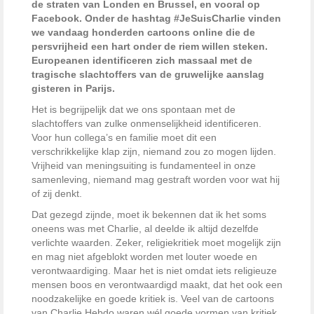
de straten van Londen en Brussel, en vooral op
Facebook. Onder de hashtag #JeSuisCharlie vinden
we vandaag honderden cartoons online die de
persvrijheid een hart onder de riem willen steken.
Europeanen identificeren zich massaal met de
tragische slachtoffers van de gruwelijke aanslag
gisteren in Parijs.
Het is begrijpelijk dat we ons spontaan met de
slachtoffers van zulke onmenselijkheid identificeren.
Voor hun collega’s en familie moet dit een
verschrikkelijke klap zijn, niemand zou zo mogen lijden.
Vrijheid van meningsuiting is fundamenteel in onze
samenleving, niemand mag gestraft worden voor wat hij
of zij denkt.
Dat gezegd zijnde, moet ik bekennen dat ik het soms
oneens was met Charlie, al deelde ik altijd dezelfde
verlichte waarden. Zeker, religiekritiek moet mogelijk zijn
en mag niet afgeblokt worden met louter woede en
verontwaardiging. Maar het is niet omdat iets religieuze
mensen boos en verontwaardigd maakt, dat het ook een
noodzakelijke en goede kritiek is. Veel van de cartoons
van Charlie Hebdo waren wél goede vormen van kritiek,