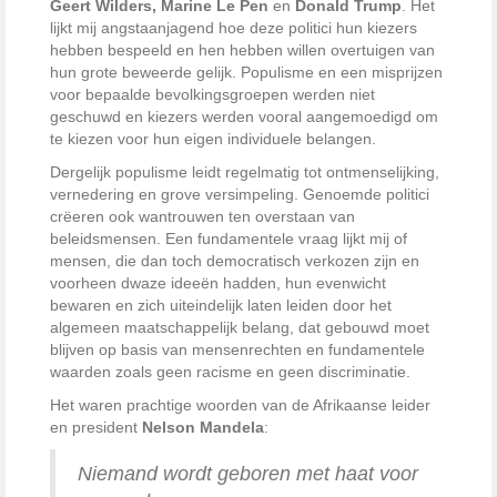
Geert Wilders, Marine Le Pen
en
Donald Trump
. Het
lijkt mij angstaanjagend hoe deze politici hun kiezers
hebben bespeeld en hen hebben willen overtuigen van
hun grote beweerde gelijk. Populisme en een misprijzen
voor bepaalde bevolkingsgroepen werden niet
geschuwd en kiezers werden vooral aangemoedigd om
te kiezen voor hun eigen individuele belangen.
Dergelijk populisme leidt regelmatig tot ontmenselijking,
vernedering en grove versimpeling. Genoemde politici
crëeren ook wantrouwen ten overstaan van
beleidsmensen. Een fundamentele vraag lijkt mij of
mensen, die dan toch democratisch verkozen zijn en
voorheen dwaze ideeën hadden, hun evenwicht
bewaren en zich uiteindelijk laten leiden door het
algemeen maatschappelijk belang, dat gebouwd moet
blijven op basis van mensenrechten en fundamentele
waarden zoals geen racisme en geen discriminatie.
Het waren prachtige woorden van de Afrikaanse leider
en president
Nelson Mandela
:
Niemand wordt geboren met haat voor