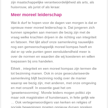
zijn maatschappelijke verantwoordelijkheid als arts, als
huisvrouw, als jurist of als leraar.
Meer moreel leiderschap
Wat ik durf te hopen voor de dagen van morgen is dat er
opnieuw meer moreel leiderschap is. Dat jongeren zich
kunnen spiegelen aan mensen die bezig zijn met de
vraag welke krachten drijven in de richting van integriteit
en fatsoen. Het lijkt alsof onze samenleving nauwelijks
nog een gemeenschappelijk moreel kompas heeft en
dat er op vele punten geen eensluidendheid meer is
over de normen en waarden die wij koesteren en willen
toepassen bij ons handelen.
Ethiek , integriteit en een moreel kompas zijn termen die
tot bezinning manen. Ook in onze geseculariseerde
samenleving blijft bezinning nodig over de manier
waarop we bezig zijn, met anderen, met onze omgeving
en met onszelf. In essentie gaat het om
‘gewetensvorming’. Morele leiders mogen politici zijn
maar ook magistraten of kunstenaars, in feite gelijk wie
… Ook vertegenwoordigers van kerken en religies of
sociale bewegingen moeten opnieuw durven spreken