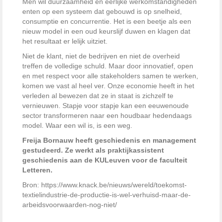
Men wil duurzaamheid en eerlijke werkomstandigheden
enten op een systeem dat gebouwd is op snelheid,
consumptie en concurrentie. Het is een beetje als een
nieuw model in een oud keurslijf duwen en klagen dat
het resultaat er lelijk uitziet.
Niet de klant, niet de bedrijven en niet de overheid
treffen de volledige schuld. Maar door innovatief, open
en met respect voor alle stakeholders samen te werken,
komen we vast al heel ver. Onze economie heeft in het
verleden al bewezen dat ze in staat is zichzelf te
vernieuwen. Stapje voor stapje kan een eeuwenoude
sector transformeren naar een houdbaar hedendaags
model. Waar een wil is, is een weg.
Freija Bornauw heeft geschiedenis en management
gestudeerd. Ze werkt als praktijkassistent
geschiedenis aan de KULeuven voor de faculteit
Letteren.
Bron: https://www.knack.be/nieuws/wereld/toekomst-
textielindustrie-de-productie-is-wel-verhuisd-maar-de-
arbeidsvoorwaarden-nog-niet/