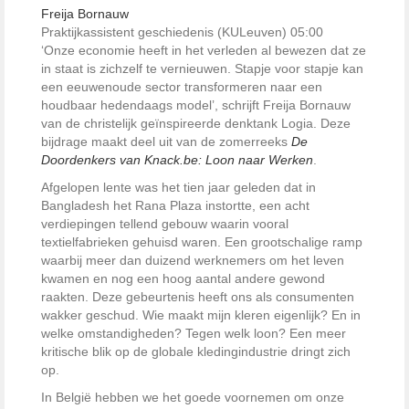
Freija Bornauw
Praktijkassistent geschiedenis (KULeuven)
05:00
‘Onze economie heeft in het verleden al bewezen dat ze
in staat is zichzelf te vernieuwen. Stapje voor stapje kan
een eeuwenoude sector transformeren naar een
houdbaar hedendaags model’, schrijft Freija Bornauw
van de christelijk geïnspireerde denktank Logia. Deze
bijdrage maakt deel uit van de zomerreeks
De
Doordenkers van Knack.be: Loon naar Werken
.
Afgelopen lente was het tien jaar geleden dat in
Bangladesh het Rana Plaza instortte, een acht
verdiepingen tellend gebouw waarin vooral
textielfabrieken gehuisd waren. Een grootschalige ramp
waarbij meer dan duizend werknemers om het leven
kwamen en nog een hoog aantal andere gewond
raakten. Deze gebeurtenis heeft ons als consumenten
wakker geschud. Wie maakt mijn kleren eigenlijk? En in
welke omstandigheden? Tegen welk loon? Een meer
kritische blik op de globale kledingindustrie dringt zich
op.
In België hebben we het goede voornemen om onze