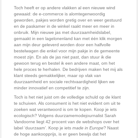
Toch heeft er op andere vlakken al een nieuwe wind
gewaaid: de e-commerce is alomtegenwoordig
geworden, pakjes worden gretig over en weer gestuurd
en de paskamer in de winkel raakt meer en meer in
onbruik. Mijn nieuwe jas met duurzaamheidslabel,
gemaakt in een lagelonenland kan met één klik morgen
aan mijn deur geleverd worden door een halfvolle
bestelwagen die enkel voor mijn pakje in de gemeente
moest zijn. En als de jas niet past, dan stuur ik die
gewoon terug en bestel ik een andere maat, om het
hele proces te herhalen. De bedrijven maken het mij als
klant steeds gemakkelijker, maar op vlak van
duurzaamheid en sociale rechtvaardigheid lijken we
minder innovatief en competitief te zijn.
Toch is het niet juist om de volledige schuld op de klant
te schuiven. Als consument is het niet evident om uit te
zoeken wat verantwoord is om te kopen. Koop je iets
ecologisch? Volgens duurzamemodejournalist Sarah
Vandoorne liegt 42 procent van de webshops over het
label ‘duurzaam’. Koop je iets
made in Europe
? Naast
de hoge aankoopprijs, is er geen bewijs dat het