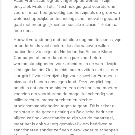
Paus Franciscus legt de vinger op de wonde in zijn
encycliek Fratelli Tutti: “Technologie gaat voortdurend
vooruit, maar hoe geweldig zou het zijn als de groei van
wetenschappelijke en technologische innovatie gepaard
gaat met meer gelijkheid en sociale inclusie.” Helemaal
mee eens.
Hoewel verandering met het blote oog niet te zien is, zijn
er onderhuids veel spelers die alternatieven willen
aanbieden. Zo strijdt de Nederlandse Schone Kleren
Campagne al meer dan dertig jaar voor betere
werkomstandigheden voor arbeiders in de wereldwijde
kledingindustrie. Ook beleidsmakers zitten niet stil: een
‘zorgplicht’ voor bedrijven ligt voor zowel op Europees
niveau als binnen ons eigen land. Deze verplichting
houdt in dat ondernemingen een mechanisme moeten
voorzien om voortdurend de mogelijke schendig van
milieurechten, mensenrechten en slechte
arbeidsomstandigheden tegen te gaan. Dit is zeker al
een stap in de goede richting en Belgische bedrijven
blijken zelf ook voorstander te zijn van de maatregel,
maar het is ook wel erg gemakkelijk om bedrijven te
sanctioneren zonder zelf een nieuw kader te scheppen.