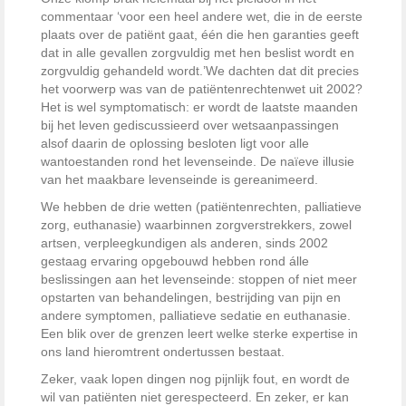
commentaar ‘voor een heel andere wet, die in de eerste
plaats over de patiënt gaat, één die hen garanties geeft
dat in alle gevallen zorgvuldig met hen beslist wordt en
zorgvuldig gehandeld wordt.’
We dachten dat dit precies
het voorwerp was van de patiëntenrechtenwet uit 2002?
Het is wel symptomatisch: er wordt de laatste maanden
bij het leven gediscussieerd over wetsaanpassingen
alsof daarin de oplossing besloten ligt voor alle
wantoestanden rond het levenseinde. De naïeve illusie
van het maakbare levenseinde is gereanimeerd.
We hebben de drie wetten (patiëntenrechten, palliatieve
zorg, euthanasie) waarbinnen zorgverstrekkers, zowel
artsen, verpleegkundigen als anderen, sinds 2002
gestaag ervaring opgebouwd hebben rond álle
beslissingen aan het levenseinde: stoppen of niet meer
opstarten van behandelingen, bestrijding van pijn en
andere symptomen, palliatieve sedatie en euthanasie.
Een blik over de grenzen leert welke sterke expertise in
ons land hieromtrent ondertussen bestaat.
Zeker, vaak lopen dingen nog pijnlijk fout, en wordt de
wil van patiënten niet gerespecteerd. En zeker, er kan