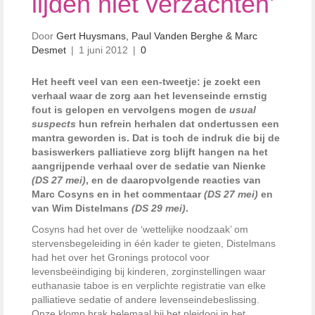
lijden niet verzachten’
Door
Gert Huysmans, Paul Vanden Berghe & Marc
Desmet
|
1 juni 2012
|
0
Het heeft veel van een een-tweetje: je zoekt een
verhaal waar de zorg aan het levenseinde ernstig
fout is gelopen en vervolgens mogen de
usual
suspects
hun refrein herhalen dat ondertussen een
mantra geworden is. Dat is toch de indruk die bij de
basiswerkers palliatieve zorg blijft hangen na het
aangrijpende verhaal over de sedatie van Nienke
(DS 27 mei)
, en de daaropvolgende reacties van
Marc Cosyns en in het commentaar
(DS 27 mei)
en
van Wim Distelmans
(DS 29 mei)
.
Cosyns had het over de ‘wettelijke noodzaak’ om
stervensbegeleiding in één kader te gieten, Distelmans
had het over het Gronings protocol voor
levensbeëindiging bij kinderen, zorginstellingen waar
euthanasie taboe is en verplichte registratie van elke
palliatieve sedatie of andere levenseindebeslissing.
Onze klomp brak helemaal bij het pleidooi in het