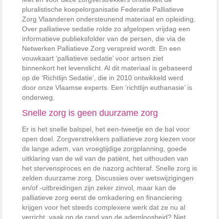
pluralistische koepelorganisatie Federatie Palliatieve
Zorg Vlaanderen ondersteunend materiaal en opleiding.
Over palliatieve sedatie rolde zo afgelopen vrijdag een
informatieve publieksfolder van de persen, die via de
Netwerken Palliatieve Zorg verspreid wordt. En een
vouwkaart ‘palliatieve sedatie’ voor artsen ziet
binnenkort het levenslicht. Al dit materiaal is gebaseerd
op de ‘Richtlijn Sedatie’, die in 2010 ontwikkeld werd
door onze Vlaamse experts. Een ‘richtlijn euthanasie’ is
onderweg.
Snelle zorg is geen duurzame zorg
Er is het snelle balspel, het een-tweetje en de bal voor
open doel. Zorgverstrekkers palliatieve zorg kiezen voor
de lange adem, van vroegtijdige zorgplanning, goede
uitklaring van de wil van de patiënt, het uithouden van
het stervensproces en de nazorg achteraf. Snelle zorg is
zelden duurzame zorg. Discussies over wetswijzigingen
en/of -uitbreidingen zijn zeker zinvol, maar kan de
palliatieve zorg eerst de omkadering en financiering
krijgen voor het steeds complexere werk dat ze nu al
verricht, vaak op de rand van de ademloosheid? Niet