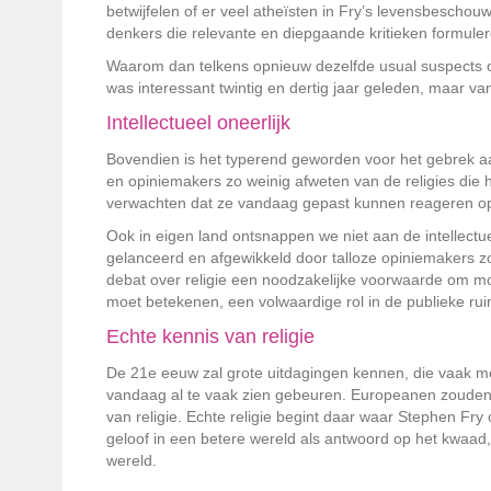
betwijfelen of er veel atheïsten in Fry’s levensbeschouw
denkers die relevante en diepgaande kritieken formuler
Waarom dan telkens opnieuw dezelfde usual suspects op
was interessant twintig en dertig jaar geleden, maar va
Intellectueel oneerlijk
Bovendien is het typerend geworden voor het gebrek aan
en opiniemakers zo weinig afweten van de religies d
verwachten dat ze vandaag gepast kunnen reageren op 
Ook in eigen land ontsnappen we niet aan de intellectu
gelanceerd en afgewikkeld door talloze opiniemakers zo
debat over religie een noodzakelijke voorwaarde om mosl
moet betekenen, een volwaardige rol in de publieke r
Echte kennis van religie
De 21e eeuw zal grote uitdagingen kennen, die vaak met
vandaag al te vaak zien gebeuren. Europeanen zouden e
van religie. Echte religie begint daar waar Stephen Fry
geloof in een betere wereld als antwoord op het kwaad
wereld.