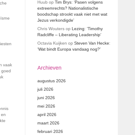
Huub
op
Tim Brys: ‘Pasen volgens
sche
extreemrechts? Nationalistische
boodschap strookt vaak niet met wat
eïsme
Jezus verkondigde’
Chris Wouters
op
Lezing: ‘Timothy
Radcliffe – Liberating Leadership’
Octavia Kuijken
op
Steven Van Hecke:
iesten
‘Wat bindt Europa vandaag nog?’
en vaak
Archieven
n goed
uk
augustus 2026
juli 2026
juni 2026
mei 2026
ennis
 en
april 2026
kte
maart 2026
februari 2026