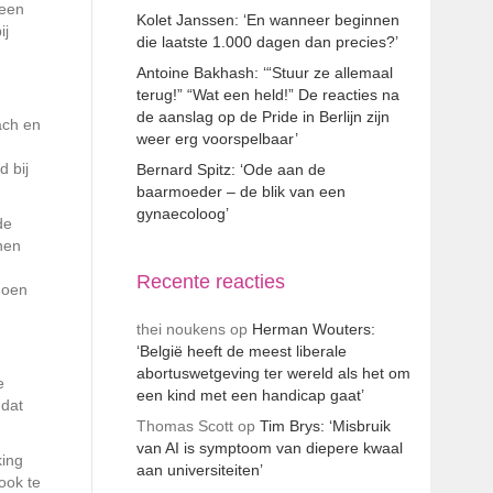
 een
Kolet Janssen: ‘En wanneer beginnen
ij
die laatste 1.000 dagen dan precies?’
Antoine Bakhash: ‘“Stuur ze allemaal
terug!” “Wat een held!” De reacties na
de aanslag op de Pride in Berlijn zijn
ach en
weer erg voorspelbaar’
 bij
Bernard Spitz: ‘Ode aan de
baarmoeder – de blik van een
gynaecoloog’
de
nen
Recente reacties
doen
thei noukens
op
Herman Wouters:
‘België heeft de meest liberale
abortuswetgeving ter wereld als het om
e
een kind met een handicap gaat’
 dat
Thomas Scott
op
Tim Brys: ‘Misbruik
van AI is symptoom van diepere kwaal
king
aan universiteiten’
ook te