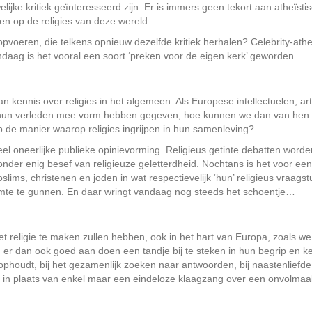
elijke kritiek geïnteresseerd zijn. Er is immers geen tekort aan atheïsti
en op de religies van deze wereld.
voeren, die telkens opnieuw dezelfde kritiek herhalen? Celebrity-ath
ndaag is het vooral een soort ‘preken voor de eigen kerk’ geworden.
 kennis over religies in het algemeen. Als Europese intellectuelen, art
ie hun verleden mee vorm hebben gegeven, hoe kunnen we dan van hen
de manier waarop religies ingrijpen in hun samenleving?
eel oneerlijke publieke opinievorming. Religieus getinte debatten word
nder enig besef van religieuze geletterdheid. Nochtans is het voor ee
ims, christenen en joden in wat respectievelijk ‘hun’ religieus vraagst
uimte te gunnen. En daar wringt vandaag nog steeds het schoentje…
 religie te maken zullen hebben, ook in het hart van Europa, zoals we
r dan ook goed aan doen een tandje bij te steken in hun begrip en k
 ophoudt, bij het gezamenlijk zoeken naar antwoorden, bij naastenliefde
, in plaats van enkel maar een eindeloze klaagzang over een onvolmaa