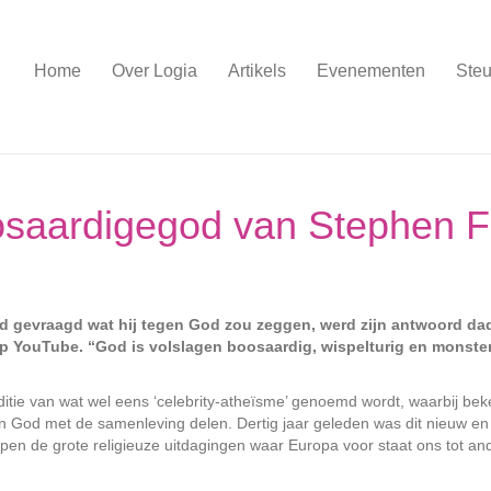
Home
Over Logia
Artikels
Evenementen
Steu
osaardigegod van Stephen F
rd gevraagd wat hij tegen God zou zeggen, werd zijn antwoord dad
p YouTube. “God is volslagen boosaardig, wispelturig en monsterl
ditie van wat wel eens ‘celebrity-atheïsme’ genoemd wordt, waarbij be
 in God met de samenleving delen. Dertig jaar geleden was dit nieuw en
en de grote religieuze uitdagingen waar Europa voor staat ons tot an