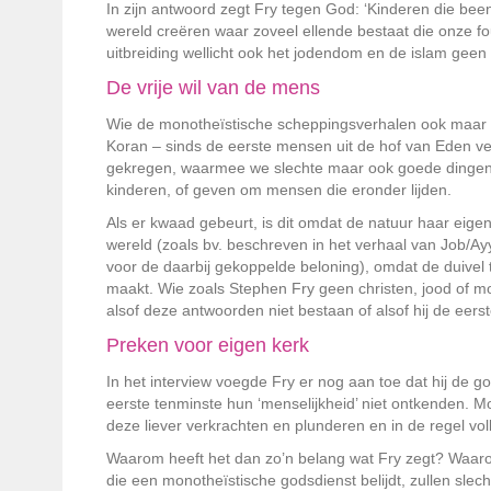
In zijn antwoord zegt Fry tegen God: ‘Kinderen die bee
wereld creëren waar zoveel ellende bestaat die onze fout 
uitbreiding wellicht ook het jodendom en de islam gee
De vrije wil van de mens
Wie de monotheïstische scheppingsverhalen ook maar o
Koran – sinds de eerste mensen uit de hof van Eden ver
gekregen, waarmee we slechte maar ook goede dingen k
kinderen, of geven om mensen die eronder lijden.
Als er kwaad gebeurt, is dit omdat de natuur haar eig
wereld (zoals bv. beschreven in het verhaal van Job/A
voor de daarbij gekoppelde beloning), omdat de duivel
maakt. Wie zoals Stephen Fry geen christen, jood of mos
alsof deze antwoorden niet bestaan of alsof hij de eers
Preken voor eigen kerk
In het interview voegde Fry er nog aan toe dat hij de
eerste tenminste hun ‘menselijkheid’ niet ontkenden. M
deze liever verkrachten en plunderen en in de regel vo
Waarom heeft het dan zo’n belang wat Fry zegt? Waar
die een monotheïstische godsdienst belijdt, zullen slec