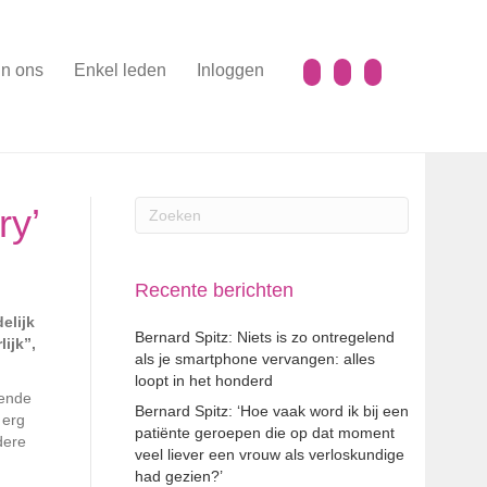
n ons
Enkel leden
Inloggen
ry’
Recente berichten
elijk
Bernard Spitz: Niets is zo ontregelend
ijk”,
als je smartphone vervangen: alles
loopt in het honderd
kende
Bernard Spitz: ‘Hoe vaak word ik bij een
 erg
patiënte geroepen die op dat moment
dere
veel liever een vrouw als verloskundige
had gezien?’