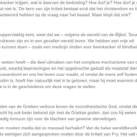
nkanker krijgen, wat is daarvan de bedoeling? Hoe durf je? Hoe durf je
niet is.’ De kern van zijn kritiek bestaat eruit dat het christendom en b
n antwoord hebben op de vraag naar het kwaad. Maar klopt dat ook?
ppervlakkig kent, weet dat we – volgens de wereld van de Bijbel, Ten
dreven zijn en in een gevallen wereld leven. We hebben een vrije wil
unnen doen – zoals een medicijn vinden voor beenkanker of blindheid
en wetten heeft – die deel uitmaken van het complexe mechanisme van 
yyub, waarbij beproevingen en het opgebrachte geduld als maatstaf die
 tussenkomt en ons het leven zuur maakt, of omdat de mens zelf fouten
lim is, hoeft hier natuurlijk niet in te geloven, maar hij moet evenmin 
te is in de geschiedenis om deze vragen te stellen.
 goden van de Grieken verkoos boven de monotheïstische God, omdat di
ocht hij ook beter bekend zijn met de Griekse goden, dan zou hij weten
lledig immuun zijn voor de klachten van gewone stervelingen.
om moeten media dat zo massaal herhalen? Van de halve wereldbevol
hts weinigen zich aangesproken voelen door de kritiek van Fry. Het valt 