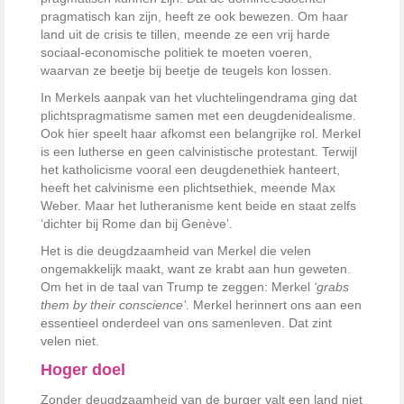
pragmatisch kan zijn, heeft ze ook bewezen. Om haar
land uit de crisis te tillen, meende ze een vrij harde
sociaal-economische ­politiek te moeten voeren,
waarvan ze beetje bij beetje de teugels kon ­lossen.
In Merkels aanpak van het vluchtelingendrama ging dat
plichts­pragmatisme samen met een deugdenidealisme.
Ook hier speelt haar afkomst een belangrijke rol. Merkel
is een lutherse en geen calvinistische protestant. Terwijl
het katholicisme vooral een deugdenethiek hanteert,
heeft het calvinisme een plichtsethiek, meende Max
Weber. Maar het lutheranisme kent beide en staat zelfs
‘dichter bij Rome dan bij ­Genève’.
Het is die deugdzaamheid van Merkel die velen
ongemakkelijk maakt, want ze krabt aan hun geweten.
Om het in de taal van Trump te zeggen: Merkel
‘grabs
them by their conscience’
. Merkel herinnert ons aan een
essentieel onderdeel van ons samenleven. Dat zint
velen niet.
Hoger doel
Zonder deugdzaamheid van de burger valt een land niet