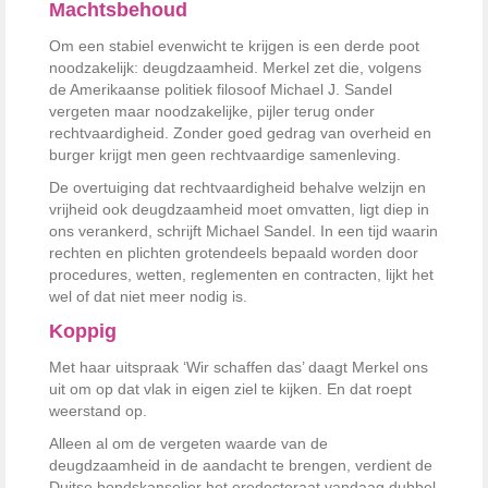
Machtsbehoud
Om een stabiel evenwicht te krijgen is een derde poot
noodzakelijk: deugdzaamheid. Merkel zet die, volgens
de Amerikaanse politiek filosoof Michael J. Sandel
vergeten maar noodzakelijke, pijler terug onder
rechtvaardigheid. Zonder goed ­gedrag van overheid en
burger krijgt men geen rechtvaardige samenleving.
De overtuiging dat rechtvaardigheid behalve welzijn en
vrijheid ook deugdzaamheid moet omvatten, ligt diep in
ons verankerd, schrijft ­Michael Sandel. In een tijd waarin
rechten en plichten grotendeels ­bepaald worden door
procedures, wetten, reglementen en contracten, lijkt het
wel of dat niet meer nodig is.
Koppig
Met haar uitspraak ‘Wir schaffen das’ daagt Merkel ons
uit om op dat vlak in eigen ziel te kijken. En dat roept
weerstand op.
Alleen al om de vergeten waarde van de
deugdzaamheid in de aandacht te brengen, verdient de
Duitse bondskanselier het eredoctoraat vandaag dubbel