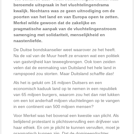
beroemde uitspraak in het vluchtelingendrama
kwalijk. Nochtans was ze geen uitnodiging om de
poorten van het land en van Europa open te zetten.
Merkel wilde gewoon dat de zakelijke en
pragmatische aanpak van de vluchtelingenstroom
samenging met solidariteit, menselijkheid en
naastenliefde.
De Duitse bondskanselier weet waarover ze het heeft.
Na de val van de Muur heeft ze ervaren wat een politiek
van gastvrijheid kan teweegbrengen. Ook toen zeiden
velen dat de eenmaking van Duitsland het hele land in
rampspoed zou storten. Maar Duitsland
schaffte das
!
Als het is gelukt om 16 miljoen Duitsers en een
economisch kaduuk land op te nemen in een republiek
van 65 miljoen burgers, waarom zou het dan niet lukken
om een tot anderhalf miljoen vluchtelingen op te vangen
in een continent van 500 miljoen mensen?
Voor Merkel was het bovenal een kwestie van plicht. Als
belijdend protestant is plichtsvervulling een drijfveer van
haar ethiek. En om je plicht te kunnen vervullen, moet je
pragmatisch kunnen zijn. Dat de domineesdochter