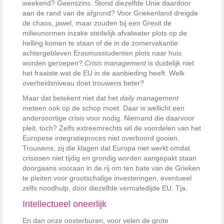
weekend? Geenszins. Stond diezelfde Unie daardoor
aan de rand van de afgrond? Voor Griekenland dreigde
de chaos, jawel, maar zouden bij een Grexit de
milieunormen inzake stedelijk afvalwater plots op de
helling komen te staan of de in de zomervakantie
achtergebleven Erasmusstudenten plots naar huis
worden geroepen?
Crisis management
is duidelijk niet
het fraaiste wat de EU in de aanbieding heeft. Welk
overheidsniveau doet trouwens beter?
Maar dat betekent niet dat het
daily management
meteen ook op de schop moet. Daar is wellicht een
andersoortige crisis voor nodig. Niemand die daarvoor
pleit, toch? Zelfs extreemrechts wil de voordelen van het
Europese integratieproces niet overboord gooien.
Trouwens, zij die klagen dat Europa niet werkt omdat
crisissen niet tijdig en grondig worden aangepakt staan
doorgaans vooraan in de rij om ten bate van de Grieken
te pleiten voor grootschalige investeringen, eventueel
zelfs noodhulp, door diezelfde vermaledijde EU. Tja.
Intellectueel oneerlijk
En dan onze oosterburen, voor velen de grote