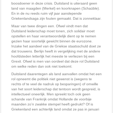
boosdoener in deze crisis. Duitsland is uiteraard geen
land van maagden (Merkel) en koorknapen (Schaüble).
En in de nu reeds ruim vijf jaar aanslepende
Griekenlandsaga zijn fouten gemaakt. Dat is zonneklaar.
Maar van twee dingen een. Ofwel vindt men dat
Duitsland leiderschap moet tonen, zich solidair moet
opstellen en haar verantwoordelijk dient op te nemen
gezien haar soortelijk gewicht binnen de eurozone.
Inzake het aandeel van de Griekse staatsschuld doet ze
dat trouwens. Berlijn heeft in vergelijking met de andere
hoofdsteden letterlijk het meeste te verliezen bij een
Grexit. Ofwel is men van oordeel dat deze rol Duitsland
om welke reden dan ook niet toekomt.
Duitsland daarentegen als land aanvallen omdat het een
rol opneemt die politiek niet gewenst is (wegens te
rechts of te veel de nadruk op besparingen) of omwille
van het soort leiderschap dat tentoon wordt gespreid, is
intellectueel oneerlijk. Men spreekt toch ook geen
schande van Frankrijk omdat Hollande de voorbije
maanden zo’n zwakke stempel heeft gedrukt? Of is
Griekenland een achterlijk land omdat ze pas in januari