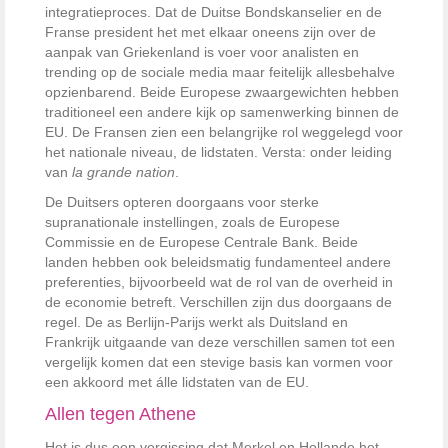
integratieproces. Dat de Duitse Bondskanselier en de
Franse president het met elkaar oneens zijn over de
aanpak van Griekenland is voer voor analisten en
trending op de sociale media maar feitelijk allesbehalve
opzienbarend. Beide Europese zwaargewichten hebben
traditioneel een andere kijk op samenwerking binnen de
EU. De Fransen zien een belangrijke rol weggelegd voor
het nationale niveau, de lidstaten. Versta: onder leiding
van
la grande nation
.
De Duitsers opteren doorgaans voor sterke
supranationale instellingen, zoals de Europese
Commissie en de Europese Centrale Bank. Beide
landen hebben ook beleidsmatig fundamenteel andere
preferenties, bijvoorbeeld wat de rol van de overheid in
de economie betreft. Verschillen zijn dus doorgaans de
regel. De as Berlijn-Parijs werkt als Duitsland en
Frankrijk uitgaande van deze verschillen samen tot een
vergelijk komen dat een stevige basis kan vormen voor
een akkoord met álle lidstaten van de EU.
Allen tegen Athene
Het is dus een vergissing dat Merkel en Hollande het