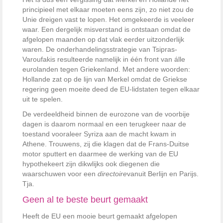
principieel met elkaar moeten eens zijn, zo niet zou de
Unie dreigen vast te lopen. Het omgekeerde is veeleer
waar. Een dergelijk misverstand is ontstaan omdat de
afgelopen maanden op dat vlak eerder uitzonderlijk
waren. De onderhandelingsstrategie van Tsipras-
Varoufakis resulteerde namelijk in één front van álle
eurolanden tegen Griekenland. Met andere woorden:
Hollande zat op de lijn van Merkel omdat de Griekse
regering geen moeite deed de EU-lidstaten tegen elkaar
uit te spelen.
De verdeeldheid binnen de eurozone van de voorbije
dagen is daarom normaal en een terugkeer naar de
toestand vooraleer Syriza aan de macht kwam in
Athene. Trouwens, zij die klagen dat de Frans-Duitse
motor sputtert en daarmee de werking van de EU
hypothekeert zijn dikwlijks ook diegenen die
waarschuwen voor een
directoire
vanuit Berlijn en Parijs.
Tja.
Geen al te beste beurt gemaakt
Heeft de EU een mooie beurt gemaakt afgelopen